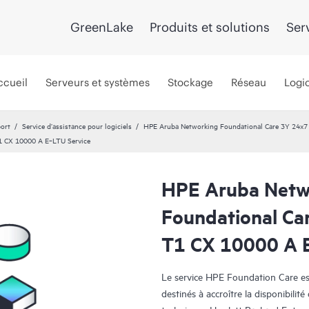
GreenLake
Produits et solutions
Ser
ccueil
Serveurs et systèmes
Stockage
Réseau
Logic
port
Service d’assistance pour logiciels
HPE Aruba Networking Foundational Care 3Y 24x7
1 CX 10000 A E‑LTU Service
HPE Aruba Netw
Foundational Ca
T1 CX 10000 A 
Le service HPE Foundation Care est
destinés à accroître la disponibilit