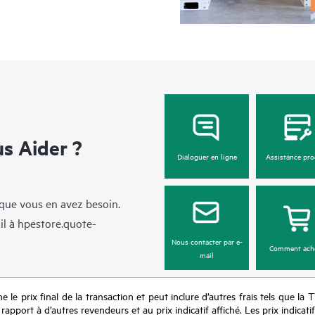
Indépendamment de votre fenêtre de
les logiciels couverts peuvent être
(selon le mode de communication di
événement de signalement d’équipe
distance en ligne (24 heures sur 24,
HPE offre trois niveaux de service 
Care :
 Aider ?
• Service Jour ouvré suivant HPE 
Dialoguer en ligne
Assistance pro
• Service 24h/24 7j/7 HPE Founda
• Service Réparation sur appel HP
sque vous en avez besoin.
il à
hpestore.quote-
Nous contacter par e-
Comment ach
mail
e le prix final de la transaction et peut inclure d’autres frais tels que la 
apport à d’autres revendeurs et au prix indicatif affiché. Les prix indicat