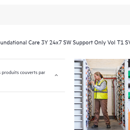
sur les produits et soutiens assoc
informatique y ait accès. L’accès au
informations par le fabricant d’orig
Vous pouvez choisir votre solution 
besoins métier et opérationnels.
undational Care 3Y 24x7 SW Support Only Vol T1 
Options de niveaux de service HP
indiquées ci-dessous dépendent du 
correspondant aux matériels et logi
s produits couverts par
Les horaires et délais d’interventio
couverts, et les horaires et délais 
logiciels couverts.
Toutes les fenêtres de couverture so
L’admissibilité des produits peut va
service et l’admissibilité des prod