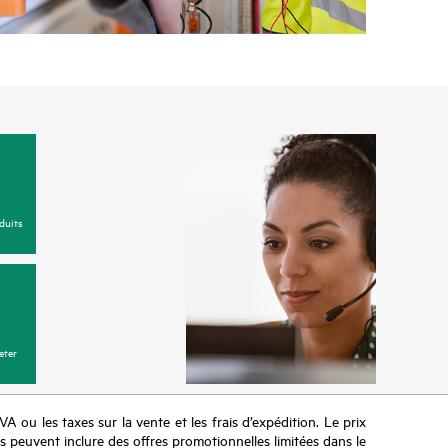
 couverture, les incidents affectant le matériel ou
 signalés à HPE par téléphone ou sur le portail Web
sponible localement), ou sous la forme d’un
ment automatisé via la solution HPE de support à
 7 jours sur 7).
distincts pour les produits couverts par Foundation
Foundation Care
duits
tion Care
E Foundation Care
eter
TVA ou les taxes sur la vente et les frais d’expédition. Le prix
ifs peuvent inclure des offres promotionnelles limitées dans le