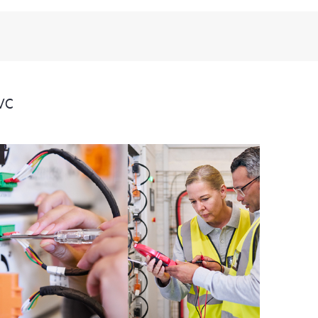
iés, pour que chaque membre de votre personnel
x produits tiers est soumis à la mise à disposition des
ine.
parmi différents niveaux de support réactif selon vos
SVC
E Foundation Care : Les options HPE Foundation Care
produit. HPE assurera les fonctions d’assistance
ciels couverts.
n pour le support matériel s’appliquent aux matériels
d’intervention pour le support logiciel s’appliquent aux
nt sujettes à la disponibilité locale du service.
rier. Pour plus d’informations sur la disponibilité du
uits, contactez votre revendeur HPE.