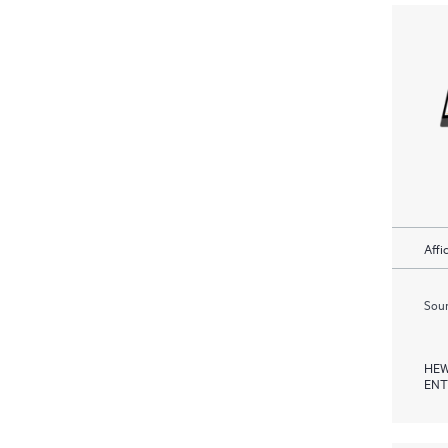
Affi
Soum
HEW
ENT