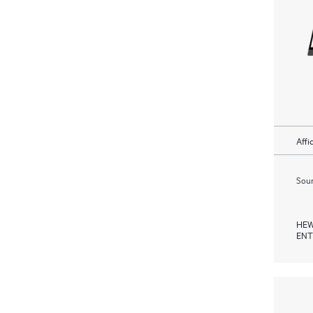
Affi
Soum
HEW
ENT