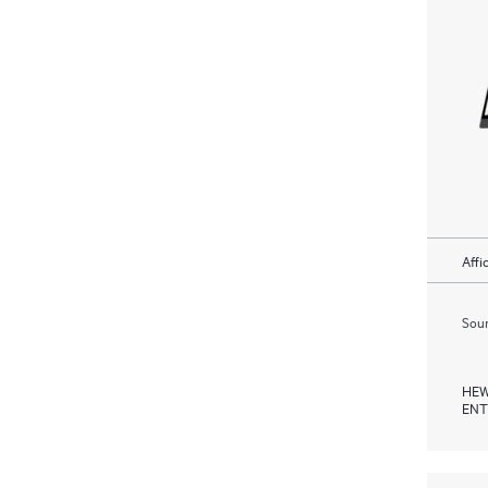
Affi
Soum
HEW
ENT