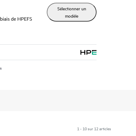
rations de politique de pare-feu à la fois pour les
Sélectionner un
re-feu distribués.
modèle
 biais de HPEFS
us
1 - 10 sur 12 articles