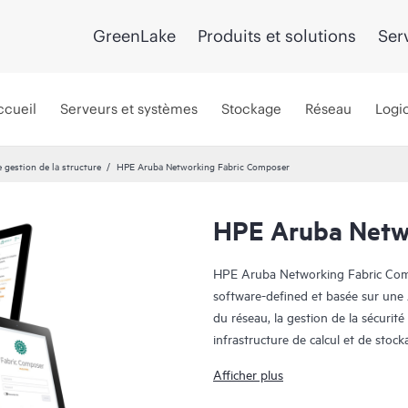
GreenLake
Produits et solutions
Ser
ccueil
Serveurs et systèmes
Stockage
Réseau
Logic
e gestion de la structure
HPE Aruba Networking Fabric Composer
HPE Aruba Netw
HPE Aruba Networking Fabric Compos
software-defined et basée sur une A
du réseau, la gestion de la sécurit
infrastructure de calcul et de stoc
Fabric Composer fait la différence pa
Afficher plus
principal moteur de gestion unifiée
HPE Aruba Networking CX. Il gère 