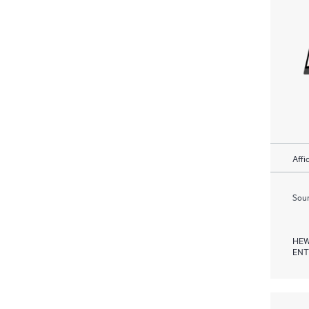
Affi
Soum
HEW
ENT