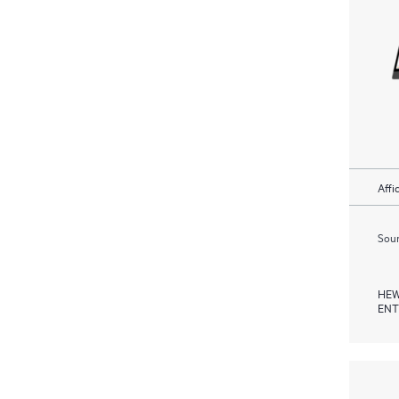
Affi
Soum
HEW
ENT