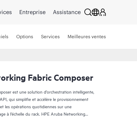
vices
Entreprise
Assistance
iels
Options
Services
Meilleures ventes
orking Fabric Composer
er est une solution d’orchestration intelligente,
PI, qui simplifie et accélère le provisionnement
é et les opérations quotidiennes sur une
kage à l’échelle du rack. HPE Aruba Networking
r rapport aux autres solutions : le logiciel est le
 de la sécurité et du réseau pour les plateformes
toutes les configurations de commutateurs et de