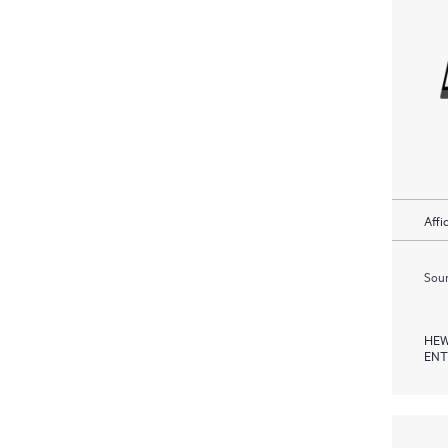
Affi
Soum
HEW
ENT