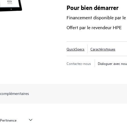
réseau, ainsi que toutes les configu
Pour bien démarrer
pare-feu de commutateurs et les pa
Financement disponible par le
Offert par le revendeur HPE
QuickSpecs
Caractéristiques
Contactez-nous
Dialoguer avec no
 complémentaires