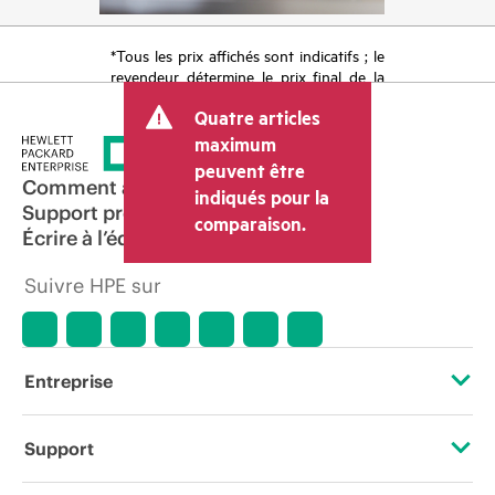
*Tous les prix affichés sont indicatifs ; le
revendeur détermine le prix final de la
transaction et peut inclure d’autres frais
Quatre articles
tels que la TVA ou les taxes sur la vente
et les frais d’expédition. Le prix de la
maximum
transaction déterminé par le revendeur
peuvent être
peut varier par rapport à d’autres
Comment acheter
indiqués pour la
revendeurs et au prix indicatif affiché.
Support produit
comparaison.
Les prix indicatifs peuvent inclure des
Écrire à l’équipe commerciale
offres promotionnelles limitées dans le
temps. HPE se réserve le droit d’ajuster
Suivre HPE sur
les prix à tout moment pour diverses
raisons, notamment, mais sans s’y limiter,
l’évolution des conditions du marché,
l’arrêt d’un produit, la disponibilité
restreinte d’un produit, la fin d’une
Entreprise
période de promotion et des erreurs
dans les publicités.
À propos de HPE
Support
Accessibilité