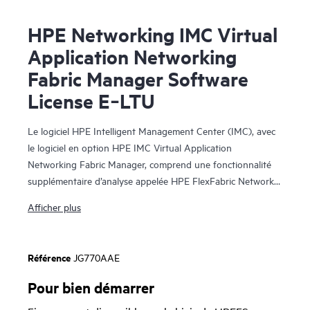
HPE Networking IMC Virtual
Application Networking
Fabric Manager Software
License E‑LTU
Le logiciel HPE Intelligent Management Center (IMC), avec
le logiciel en option HPE IMC Virtual Application
Networking Fabric Manager, comprend une fonctionnalité
supplémentaire d’analyse appelée HPE FlexFabric Network
Analytics. Lorsque la fonctionnalité HPE FlexFabric Network
Afficher plus
Analytics est associée au commutateur HPE FlexFabric 5940
ou 5950, elle fournit une visibilité en temps réel relative à la
congestion du réseau avec des microsalves, ce qui a un
Référence
JG770AAE
impact négatif sur l’ensemble des opérations et la
performance du réseau.
Pour bien démarrer
Les microsalves ne durent que quelques millièmes de