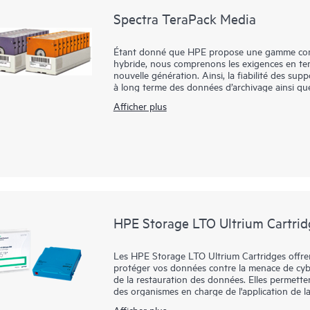
Spectra TeraPack Media
Étant donné que HPE propose une gamme comp
hybride, nous comprenons les exigences en ter
nouvelle génération. Ainsi, la fiabilité des su
à long terme des données d’archivage ainsi que
naturelles, les interruptions de réseau ou d’ali
Afficher plus
Les supports Spectra TeraPack sont conçus pour
de stockage sur bande les plus fiables et auto
améliorations en cours et les fonctionnalités q
gestion des supports.
HPE Storage LTO Ultrium Cartrid
Les HPE Storage LTO Ultrium Cartridges offren
protéger vos données contre la menace de cybe
de la restauration des données. Elles permet
des organismes en charge de l'application de la
leurs données hors ligne. Développées à partir
Afficher plus