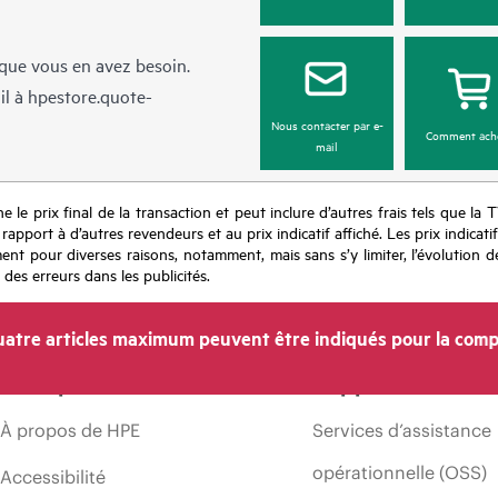
sque vous en avez besoin.
il à
hpestore.quote-
Nous contacter par e-
Comment ach
mail
e le prix final de la transaction et peut inclure d’autres frais tels que la 
apport à d’autres revendeurs et au prix indicatif affiché. Les prix indicat
nt pour diverses raisons, notamment, mais sans s’y limiter, l’évolution de
 des erreurs dans les publicités.
atre articles maximum peuvent être indiqués pour la comp
Entreprise
Support
À propos de HPE
Services d’assistance
opérationnelle (OSS)
Accessibilité