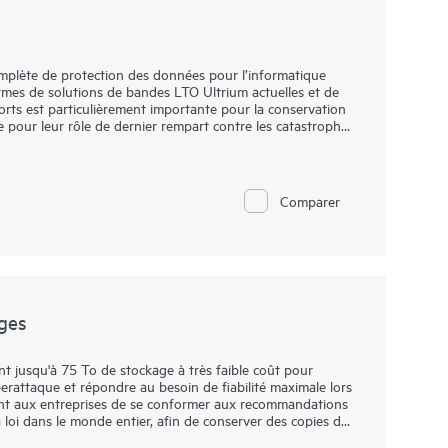
lète de protection des données pour l’informatique
mes de solutions de bandes LTO Ultrium actuelles et de
pports est particulièrement importante pour la conservation
 pour leur rôle de dernier rempart contre les catastrophes
mentation, les erreurs humaines ou les actes malveillants.
 que les clients soient certains de disposer des solutions
matisées disponibles. Notre approche met l’accent sur les
ui simplifient quasiment tous les aspects du processus de
Comparer
ges
t jusqu'à 75 To de stockage à très faible coût pour
rattaque et répondre au besoin de fiabilité maximale lors
tent aux entreprises de se conformer aux recommandations
 loi dans le monde entier, afin de conserver des copies de
 de 25 années d'héritage sur neuf générations et avec des