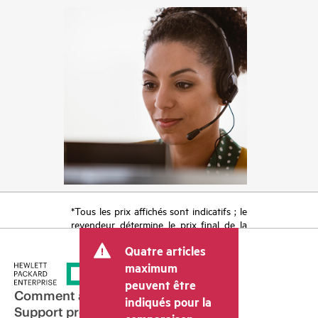
*Tous les prix affichés sont indicatifs ; le
revendeur détermine le prix final de la
transaction et peut inclure d’autres frais
Quatre articles
tels que la TVA ou les taxes sur la vente
et les frais d’expédition. Le prix de la
maximum
transaction déterminé par le revendeur
peuvent être
peut varier par rapport à d’autres
Comment acheter
indiqués pour la
revendeurs et au prix indicatif affiché.
Support produit