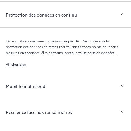
Protection des données en continu
La réplication quasi synchrone assurée par HPE Zerto préserve la
protection des données en temps réel, fournissant des points de reprise
mesurés en secondes, éliminant ainsi presque toute perte de données.
Le journal de reprise HPE Zerto conserve des milliers de points de
reprise pendant 30 jours maximum, offrant une reprise granulaire et
Afficher plus
flexible.
Mobilité multicloud
Résilience face aux ransomwares