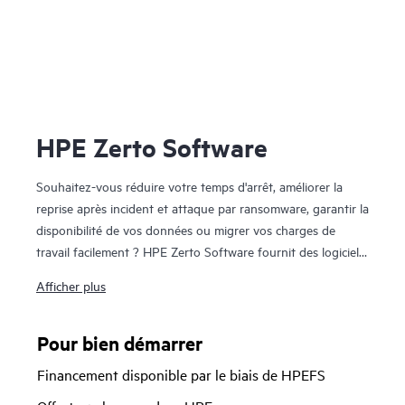
HPE Zerto Software
Souhaitez-vous réduire votre temps d'arrêt, améliorer la
reprise après incident et attaque par ransomware, garantir la
disponibilité de vos données ou migrer vos charges de
travail facilement ? HPE Zerto Software fournit des logiciels
de reprise après sinistre, de cyber-résilience et de mobilité
Afficher plus
de la charge de travail pour les environnements virtualisés
et cloud. HPE Zerto Software est conçu pour offrir une
protection et une réplication continues des données,
Pour bien démarrer
garantissant ainsi une reprise rapide des activités avec des
Financement disponible par le biais de HPEFS
temps d'arrêt de quelques minutes et des pertes de données
de quelques secondes.