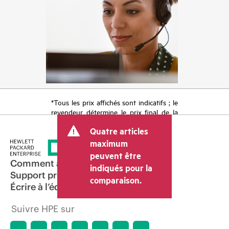
*Tous les prix affichés sont indicatifs ; le
revendeur détermine le prix final de la
transaction et peut inclure d’autres frais
Quatre articles
tels que la TVA ou les taxes sur la vente
et les frais d’expédition. Le prix de la
maximum
transaction déterminé par le revendeur
peuvent être
peut varier par rapport à d’autres
Comment acheter
indiqués pour la
revendeurs et au prix indicatif affiché.
Support produit
comparaison.
Les prix indicatifs peuvent inclure des
Écrire à l’équipe commerciale
offres promotionnelles limitées dans le
temps. HPE se réserve le droit d’ajuster
Suivre HPE sur
les prix à tout moment pour diverses
raisons, notamment, mais sans s’y limiter,
l’évolution des conditions du marché,