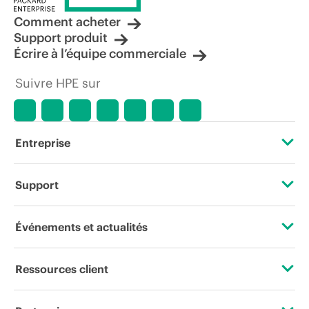
Comment acheter
Support produit
Écrire à l’équipe commerciale
Suivre HPE sur
Entreprise
À propos de HPE
Support
Accessibilité
Services d’assistance opérationnelle (OSS)
Événements et actualités
Carrières
Retour et recyclage de produits
Événements
Ressources client
Responsabilité d’entreprise
Support produit
HPE Discover
Nous contacter