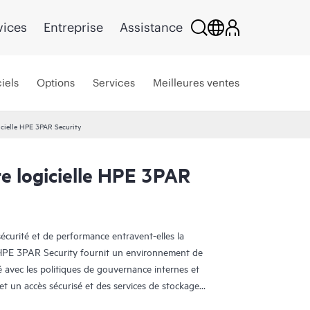
vices
Entreprise
Assistance
iels
Options
Services
Meilleures ventes
icielle HPE 3PAR Security
te logicielle HPE 3PAR
écurité et de performance entravent-elles la
? HPE 3PAR Security fournit un environnement de
é avec les politiques de gouvernance internes et
 un accès sécurisé et des services de stockage
es groupes d'utilisateurs distincts, tout en