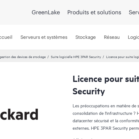
GreenLake
Produits et solutions
Ser
ccueil
Serveurs et systèmes
Stockage
Réseau
Logic
 gestion des devices de stockage
Suite logicielle HPE 3PAR Security
Licence pour suite log
Licence pour sui
Security
Les préoccupations en matière de s
consolidation de l'infrastructure 
datacenter sécurisé et la conformit
externes. HPE 3PAR Security permet
optimisés pour des applications et d