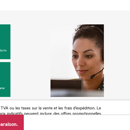
duits
eter
a TVA ou les taxes sur la vente et les frais d’expédition. Le
prix indicatifs peuvent inclure des offres promotionnelles
imiter, l’évolution des conditions du marché, l’arrêt d’un
araison.