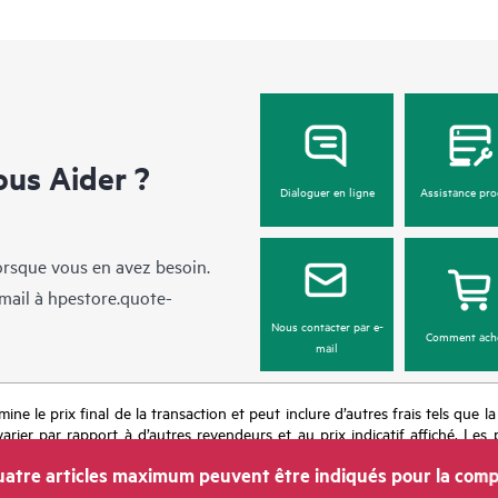
us Aider ?
Dialoguer en ligne
Assistance pro
lorsque vous en avez besoin.
mail à
hpestore.quote-
Nous contacter par e-
Comment ach
mail
mine le prix final de la transaction et peut inclure d’autres frais tels que l
rier par rapport à d’autres revendeurs et au prix indicatif affiché. Les 
 les prix à tout moment pour diverses raisons, notamment, mais sans s’y l
atre articles maximum peuvent être indiqués pour la comp
’une période de promotion et des erreurs dans les publicités.