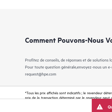
Comment Pouvons-Nous Vo
Profitez de conseils, de réponses et de solutions 
Pour toute question générale,envoyez-nous un e-
request@hpe.com
*Tous les prix affichés sont indicatifs ; le revendeur déter
prix de la transaction déterminé par le revendeur peut va
limitées dans le temps. HPE se réserve le droit d’ajuster
Qu
produit, la disponibilité restreinte d’un produit, la fin d