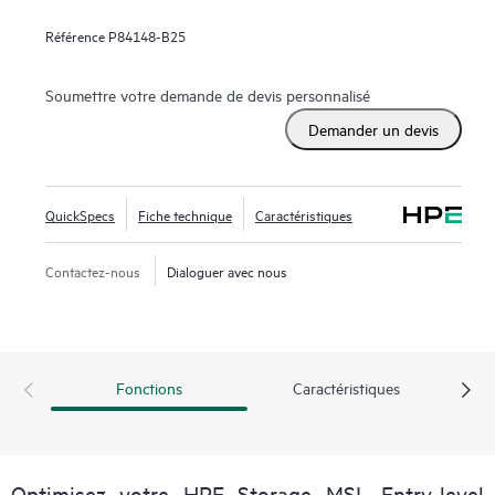
bande MSL LTO-9 SAS, et 5 cartouches de données LTO-9
Référence
P84148-B25
de 45 To.
Soumettre votre demande de devis personnalisé
Demander un devis
QuickSpecs
Fiche technique
Caractéristiques
Contactez-nous
Dialoguer avec nous
Fonctions
Caractéristiques
Optimisez votre HPE Storage MSL Entry-level