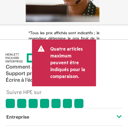
*Tous les prix affichés sont indicatifs ; le
revendeur détermine le prix final de la
transaction et peut inclure d’autres frais
Quatre articles
tels que la TVA ou les taxes sur la vente
et les frais d’expédition. Le prix de la
maximum
transaction déterminé par le revendeur
peuvent être
peut varier par rapport à d’autres
Comment acheter
indiqués pour la
revendeurs et au prix indicatif affiché.
Support produit
comparaison.
Les prix indicatifs peuvent inclure des
Écrire à l’équipe commerciale
offres promotionnelles limitées dans le
temps. HPE se réserve le droit d’ajuster
Suivre HPE sur
les prix à tout moment pour diverses
raisons, notamment, mais sans s’y limiter,
l’évolution des conditions du marché,
l’arrêt d’un produit, la disponibilité
restreinte d’un produit, la fin d’une
Entreprise
période de promotion et des erreurs
dans les publicités.