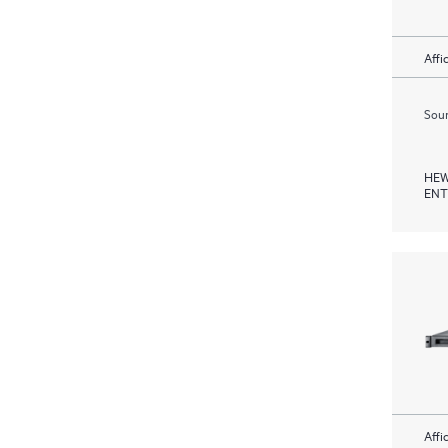
Affi
Soum
HEW
ENT
Affi