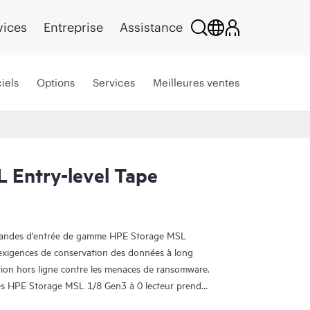
vices
Entreprise
Assistance
iels
Options
Services
Meilleures ventes
 Entry-level Tape
 bandes d'entrée de gamme HPE Storage MSL
 exigences de conservation des données à long
tion hors ligne contre les menaces de ransomware.
s HPE Storage MSL 1/8 Gen3 à 0 lecteur prend
s de capacité avec des lecteurs Ultrium LTO-9,