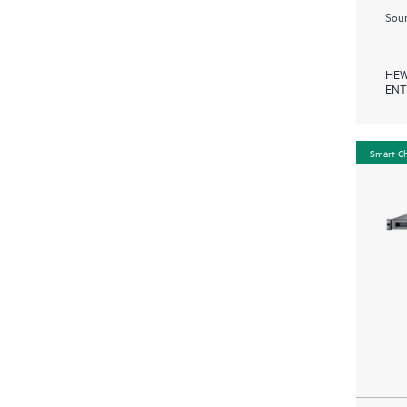
Soum
HEW
ENT
Smart C