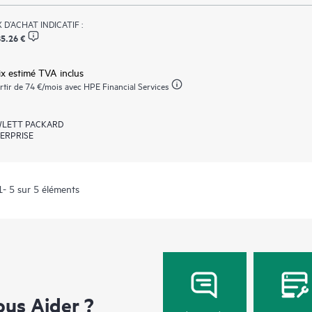
 D’ACHAT INDICATIF :
5.26 €
ix estimé TVA inclus
rtir de
74 €
/mois avec HPE Financial Services
LETT PACKARD
ERPRISE
1- 5 sur 5 éléments
us Aider ?