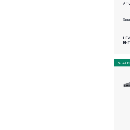
Affi
Soum
HEW
ENT
Smart C