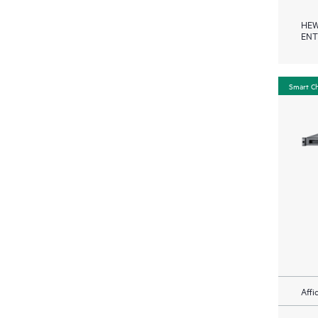
HEW
ENT
Smart C
Affi