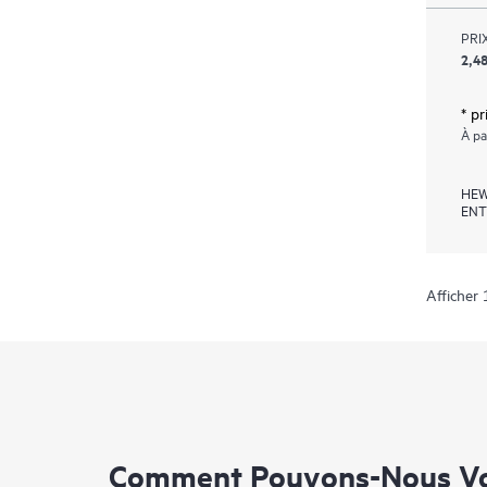
PRIX
2,48
* pr
À pa
HEW
ENT
Afficher 
Comment Pouvons-Nous Vo