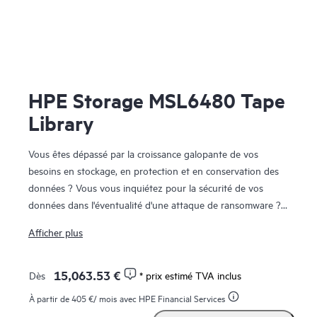
HPE Storage MSL6480 Tape
Library
Vous êtes dépassé par la croissance galopante de vos
besoins en stockage, en protection et en conservation des
données ? Vous vous inquiétez pour la sécurité de vos
données dans l'éventualité d'une attaque de ransomware ?
La bibliothèque de bandes HPE Storage MSL6480
Afficher plus
constitue la norme d'excellence pour l'automatisation de
bandes de milieu de gamme, en offrant un niveau
d'évolutivité, une densité et des performances de pointe
15,063.53 €
Dès
* prix estimé TVA inclus
pour répondre à vos besoins à court terme en matière de
À partir de
405 €
/ mois avec HPE Financial Services
protection des données et de reprise après sinistre et