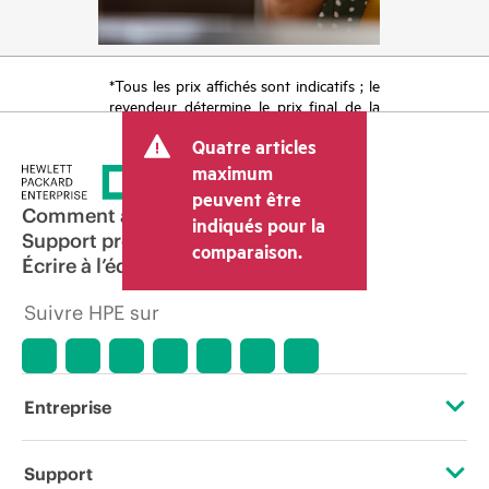
*Tous les prix affichés sont indicatifs ; le
revendeur détermine le prix final de la
transaction et peut inclure d’autres frais
Quatre articles
tels que la TVA ou les taxes sur la vente
et les frais d’expédition. Le prix de la
maximum
transaction déterminé par le revendeur
peuvent être
peut varier par rapport à d’autres
Comment acheter
indiqués pour la
revendeurs et au prix indicatif affiché.
Support produit
comparaison.
Les prix indicatifs peuvent inclure des
Écrire à l’équipe commerciale
offres promotionnelles limitées dans le
temps. HPE se réserve le droit d’ajuster
Suivre HPE sur
les prix à tout moment pour diverses
raisons, notamment, mais sans s’y limiter,
l’évolution des conditions du marché,
l’arrêt d’un produit, la disponibilité
restreinte d’un produit, la fin d’une
Entreprise
période de promotion et des erreurs
dans les publicités.
À propos de HPE
Support