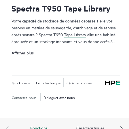
Spectra T950 Tape Library
Votre capacité de stockage de données dépasse-t-elle vos
besoins en matière de sauvegarde, d’archivage et de reprise
après sinistre ? Spectra T950
Tape Library
allie une fiabilité
éprouvée et un stockage innovant, et vous donne accès à
une suite complète de fonctionnalités de stockage
Afficher plus
d’entreprise. La solution offre une gestion de bibliothèque
puissante, une excellente administration proactive de
l’intégrité des données et le meilleur coût total de
possession (TCO) pour toutes les solutions de stockage sur
QuickSpecs
Fiche technique
Caractéristiques
bande. Lorsque le volume de données dépasse les limites de
vos configurations Spectra T950 initiales, il vous suffit
d’ajouter des cadres d’extension pour continuer à croître. Le
Contactez-nous
Dialoguer avec nous
stockage peut atteindre jusqu’à 120 disques et 10 020
logements LTO dans huit cadres. Avec le logiciel de gestion
de bibliothèque LumOS intégré et polyvalent, vous disposez
d’une fonctionnalité intelligente d’intégrité, de commande et
Fonctions
Caractéristiques