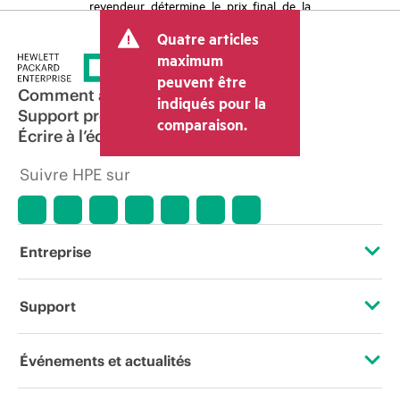
revendeur détermine le prix final de la
transaction et peut inclure d’autres frais
Quatre articles
tels que la TVA ou les taxes sur la vente
et les frais d’expédition. Le prix de la
maximum
transaction déterminé par le revendeur
peuvent être
peut varier par rapport à d’autres
Comment acheter
indiqués pour la
revendeurs et au prix indicatif affiché.
Support produit
comparaison.
Les prix indicatifs peuvent inclure des
Écrire à l’équipe commerciale
offres promotionnelles limitées dans le
temps. HPE se réserve le droit d’ajuster
Suivre HPE sur
les prix à tout moment pour diverses
raisons, notamment, mais sans s’y limiter,
l’évolution des conditions du marché,
l’arrêt d’un produit, la disponibilité
restreinte d’un produit, la fin d’une
Entreprise
période de promotion et des erreurs
dans les publicités.
À propos de HPE
Support
Accessibilité
Services d’assistance opérationnelle (OSS)
Événements et actualités
Carrières
Retour et recyclage de produits