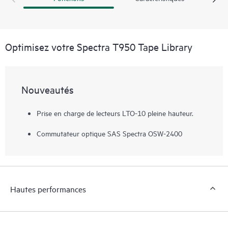
de contrôle des données, en appuyant simplement sur
l’écran. Spectra T950 Tape Library, avec son empreinte
compacte, est installée dans de nombreuses entreprises du
monde entier pour répondre à leurs besoins de sauvegarde,
Optimisez votre Spectra T950 Tape Library
d’archivage et de stockage profond.
Nouveautés
Prise en charge de lecteurs LTO-10 pleine hauteur.
Commutateur optique SAS Spectra OSW-2400
Hautes performances