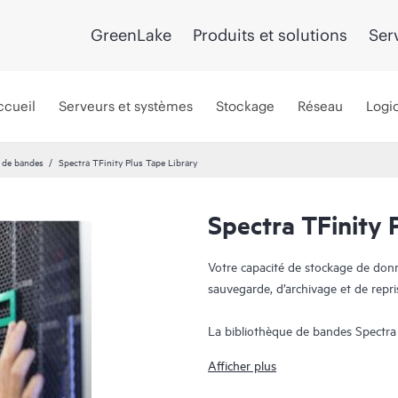
GreenLake
Produits et solutions
Ser
ccueil
Serveurs et systèmes
Stockage
Réseau
Logic
 de bandes
Spectra TFinity Plus Tape Library
Spectra TFinity 
Votre capacité de stockage de donn
sauvegarde, d’archivage et de repri
La bibliothèque de bandes Spectra 
stockage éprouvée dans un minimum
Afficher plus
et une vitesse conçus pour répond
exigeants. Une flexibilité supplémen