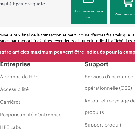
mail à
hpestore.quote-
Nous contacter par e-
Comment ach
mail
mine le prix final de la transaction et peut inclure d’autres frais tels que l
rier par rapport à d’autres revendeurs et au prix indicatif affiché. Les 
 les prix à tout moment pour diverses raisons, notamment, mais sans s’y l
atre articles maximum peuvent être indiqués pour la comp
’une période de promotion et des erreurs dans les publicités.
Entreprise
Support
À propos de HPE
Services d’assistance
opérationnelle (OSS)
Accessibilité
Retour et recyclage d
Carrières
produits
Responsabilité d’entreprise
Support produit
HPE Labs