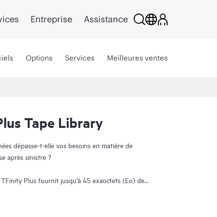
vices
Entreprise
Assistance
iels
Options
Services
Meilleures ventes
Plus Tape Library
ées dépasse-t-elle vos besoins en matière de
se après sinistre ?
TFinity Plus fournit jusqu’à 45 exaoctets (Eo) de
 d’espace, tout en garantissant une évolutivité
re aux besoins de la plupart des environnements
taire est fournie par la prise en charge de