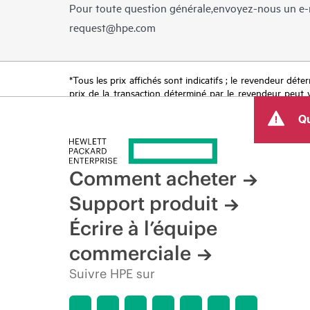
Pour toute question générale,envoyez-nous un e-
request@hpe.com
*Tous les prix affichés sont indicatifs ; le revendeur déter
prix de la transaction déterminé par le revendeur peut va
limitées dans le temps. HPE se réserve le droit d’ajuster
Qu
produit, la disponibilité restreinte d’un produit, la fin d
Comment acheter
Support produit
Écrire à l’équipe
commerciale
Suivre HPE sur