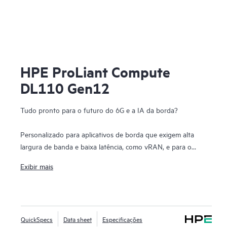
HPE ProLiant Compute
DL110 Gen12
Tudo pronto para o futuro do 6G e a IA da borda?
Personalizado para aplicativos de borda que exigem alta
largura de banda e baixa latência, como vRAN, e para o
futuro 6G, o HPE ProLiant Compute DL110 Gen12 é
Exibir mais
baseado em infraestrutura aberta e compatível com
padrões, oferecendo recursos de E/S densos com velocidade
PCIe Gen5, aceleração e computação eficiente impulsionada
pelos processadores SoC (system-on-a-chip) Intel® Xeon® 6.
QuickSpecs
Data sheet
Especificações
O HPE ProLiant Compute DL110 Gen12, com seu volume