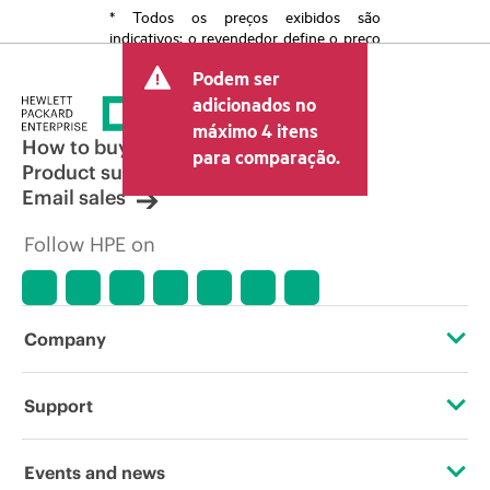
* Todos os preços exibidos são
indicativos; o revendedor define o preço
transacional final e pode incluir outras
Podem ser
taxas, como IVA/imposto sobre vendas e
envio. O preço transacional definido
adicionados no
pelo revendedor pode variar em relação
máximo 4 itens
a outros revendedores e ao preço
How to buy
para comparação.
indicativo exibido. O preço indicativo
Product support
poderá incluir ofertas promocionais por
Email sales
tempo limitado. A HPE se reserva o
direito de fazer ajustes de preços a
Follow HPE on
qualquer momento por motivos que
incluem, sem limitação, mudança nas
condições de mercado, descontinuação
de produtos, disponibilidade de
produtos restrita, promoção no fim da
Company
vida útil e erros em anúncios.
About HPE
Support
Accessibility
Operational support services
Events and news