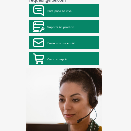
Bate-papo ao vivo
Suporte ao produto
Envie-nos um e-mail
Como comprar