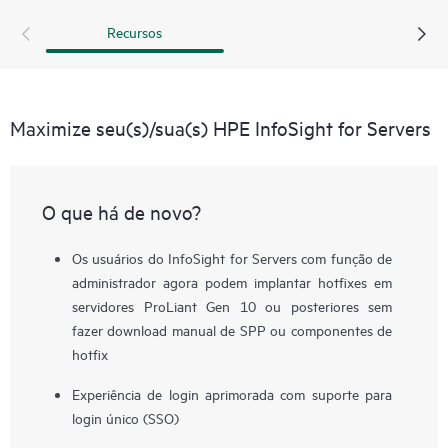
Amplifier Pack funciona como um agregador e transmissor
Recursos
no local do HPE InfoSight para servidores.
Maximize seu(s)/sua(s) HPE InfoSight for Servers
O que há de novo?
Os usuários do InfoSight for Servers com função de
administrador agora podem implantar hotfixes em
servidores ProLiant Gen 10 ou posteriores sem
fazer download manual de SPP ou componentes de
hotfix
Experiência de login aprimorada com suporte para
login único (SSO)