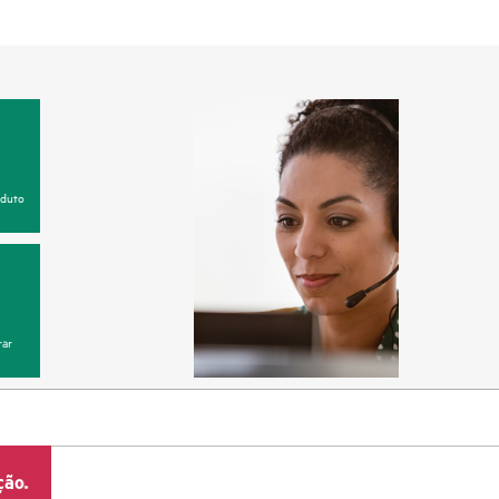
oduto
ar
ção.