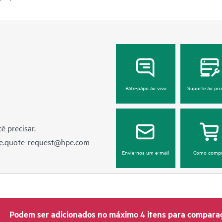
Bate-papo ao vivo
Suporte ao pr
ê precisar.
e.quote-request@hpe.com
Envie-nos um e-mail
Como compr
Podem ser adicionados no máximo 4 itens para compara