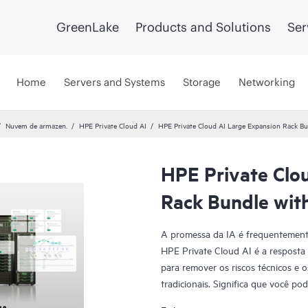
GreenLake
Products and Solutions
Ser
Home
Servers and Systems
Storage
Networking
Nuvem de armazen.
HPE Private Cloud AI
HPE Private Cloud AI Large Expansion Rack B
HPE Private Clo
Rack Bundle wit
A promessa da IA é frequentemente
HPE Private Cloud AI é a resposta 
para remover os riscos técnicos e
tradicionais. Significa que você p
rápido e um ROI previsível.