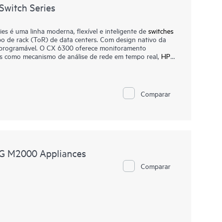
sso de desempenho ou qualidade, além de pontos de
witch Series
 é uma linha moderna, flexível e inteligente de
switches
opo de rack (ToR) de data centers. Com design nativo da
 programável. O CX 6300 oferece monitoramento
s como mecanismo de análise de rede em tempo real,
HPE
e opções flexíveis de implantação para implementar e
sempenho rápido e sem bloqueios para os requisitos da
Comparar
PE Aruba Networking Virtual Stacking Framework (VSF)
oporcionando escala e gerenciamento simplificado. Esta
 alta velocidade e fornece suporte a PoE de alta potência
Rate Multi-Gigabit Ethernet para APs e dispositivos IoT.
5G M2000 Appliances
Comparar