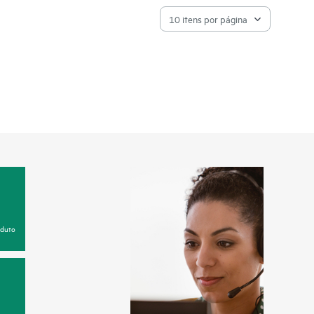
uxo do Apstra Data Center Director oferecem visibilidade
 a base para os recursos de AIOps no Juniper Data Center
ta center e a garantia de data center oferecem insights
do. Preveja e evite problemas proativamente, acelere a
oblemas e fique tranquilo ao garantir ótimas experiências
oduto