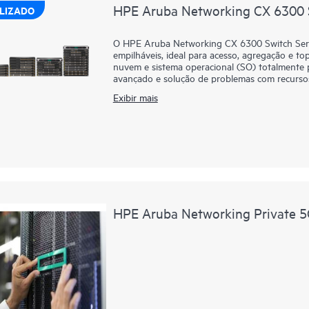
controle de listas de materiais sem compromi
HPE Aruba Networking CX 6300 S
LIZADO
integração.
O HPE Aruba Networking CX 6300 Switch Series
empilháveis, ideal para acesso, agregação e t
nuvem e sistema operacional (SO) totalmente
avançado e solução de problemas com recurso
Aruba Networking Switch Multi-Edit Software
Exibir mais
validar configurações de rede.
A poderosa arquitetura ASIC Gen7 oferece de
IA, Wi-Fi 7 e Internet das Coisas (IoT). O H
permite o empilhamento de até 10 switches, pr
série flexível conta com uplinks integrados de
IEEE 802.3bt de alta densidade com HPE Smart 
HPE Aruba Networking Private 