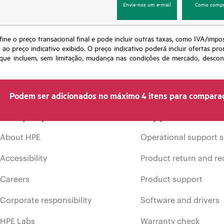
Envie-nos um e-mail
Como compr
fine o preço transacional final e pode incluir outras taxas, como IVA/impo
o preço indicativo exibido. O preço indicativo poderá incluir ofertas pr
ue incluem, sem limitação, mudança nas condições de mercado, desconti
Podem ser adicionados no máximo 4 itens para compara
Company
Support
About HPE
Operational support s
Accessibility
Product return and re
Careers
Product support
Corporate responsibility
Software and drivers
HPE Labs
Warranty check