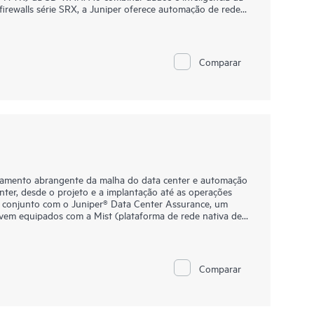
 firewalls série SRX, a Juniper oferece automação de rede
de usuário, dispositivo e aplicativo em filiais e locais
ite que você aproveite a renomada eficácia de segurança
Comparar
 intuitiva. O serviço oferece controles de política diretos
ça abrangentes em vários locais sem esforço.
ciamento abrangente da malha do data center e automação
nter, desde o projeto e a implantação até as operações
m conjunto com o Juniper® Data Center Assurance, um
vem equipados com a Mist (plataforma de rede nativa de
 completa desenvolvida especificamente para oferecer
 para operações de rede de data center.
ciador de malha do setor que fornece verdadeira rede
Comparar
de vários fornecedores com um banco de dados de
 verdade, configuração e reversão automatizadas e
usiva capacita você a fornecer novos serviços rapidamente,
 negócios mais exigentes.