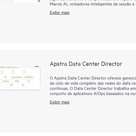
Marvis AI, roteadores inteligentes de sessão e
líder do setor e insight para experiências ideais 
Exibir mais
remotos.
Além disso, o Juniper Security Assurance perm
da Juniper por meio de uma interface do usuário
com um clique, permitindo medidas de seguran
Apstra Data Center Director
O Apstra Data Center Director oferece geren
de ciclo de vida completo das redes do data ce
contínuas. O Data Center Director trabalha e
conjunto de aplicativos AIOps baseados na nu
IA da HPE. Juntas, elas oferecem uma solução
Exibir mais
insight, velocidade e confiabilidade superiores
O Apstra Data Center Director é o único geren
baseada em intenção em redes de comutação 
gráficos contextuais como uma única fonte de
validação contínua. Essa base tecnológica excl
com confiança, para atender aos requisitos de