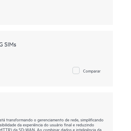
G SIMs
Comparar
tá transformando o gerenciamento de rede, simplificando
ibilidade da experiência do usuário final e reduzindo
 (MTTR) da SD-WAN. Ao combinar dados e inteligência da