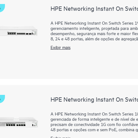
HPE Networking Instant On Swit
O
A HPE Networking Instant On Switch Series 1
gerenciamento inteligente, projetada para am
desempenho, segurança mais forte e maior fle
8, 24 e 48 portas, além de opções de agregação
uplinks de 10G e roteamento estático para dar
Exibir mais
dados e prontas para IA.
Os administradores podem implantar e gerencia
aplicativo móvel ou da interface gráfica loc
Diretas, acesso SNMP somente leitura na nuve
TPM 2.0, TACACS+, autenticação e contabilid
reforçam a proteção, enquanto alguns modelo
10G e desempenho de hardware mais rápido pa
fio.
HPE Networking Instant On Swit
O
A HPE Networking Instant On Switch Series 1
gerenciada de forma inteligente e de nível de
precisam de conectividade 1G com fio confiáve
48 portas e opções com e sem PoE, combina ge
empresarial.
Exibir mais