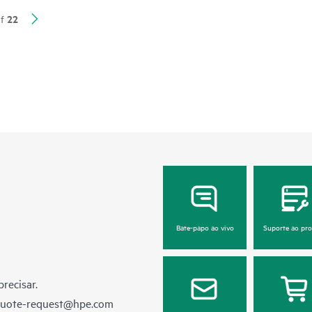
22
f
Os dados avançados de análise, telemetria e fl
completa da rede e dos aplicativos e fornecem
Assurance. Trabalhando juntos, o diretor de da
diferentes de qualquer outra solução no merca
identificação da causa raiz e a resolução de pr
de aplicativos.
Bate-papo ao vivo
Suporte ao pr
recisar.
quote-request@hpe.com