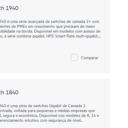
ch 1940
940 é uma série avançada de switches de camada 2+ com
bientes de PMEs em crescimento que precisam de maior
xibilidade na borda. Disponível em modelos com acesso de
, a série combina gigabit, HPE Smart Rate multi-gigabit,
 suporte a cargas de trabalho exigentes de voz, vídeo,
r a série por meio do Instant On Cloud Portal, do
Comparar
al da web, enquanto recursos como Comandos de Operações
m e diagnósticos aprimorados simplificam as operações.
ade AAA, ACLs e controles de acesso de gerenciamento
s adicionam PoE Classe 6, portas HPE Smart Rate de até
ra dar suporte a infraestruturas de IoT moderna e sem
ch 1840
840 é uma série de switches Gigabit de Camada 2
 entrada, voltada para pequenas e médias empresas que
l, segura e econômica. Disponível nos modelos de 8, 24 e
renciamento intuitivo com segurança de nível