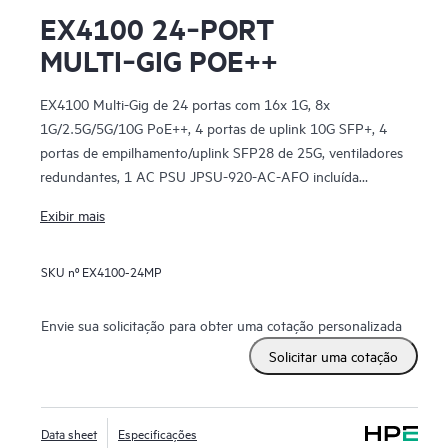
EX4100 24‑PORT
MULTI‑GIG POE++
EX4100 Multi-Gig de 24 portas com 16x 1G, 8x
1G/2.5G/5G/10G PoE++, 4 portas de uplink 10G SFP+, 4
portas de empilhamento/uplink SFP28 de 25G, ventiladores
redundantes, 1 AC PSU JPSU-920-AC-AFO incluída
(ópticas vendidas separadamente) com software padrão.
Exibir mais
SKU nº
EX4100-24MP
Envie sua solicitação para obter uma cotação personalizada
Solicitar uma cotação
Data sheet
Especificações