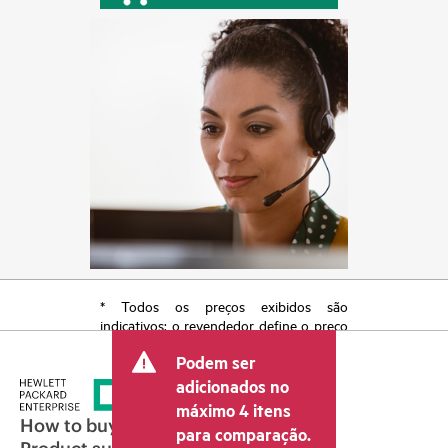
* Todos os preços exibidos são
indicativos; o revendedor define o preço
transacional final e pode incluir outras
Podem ser
taxas, como IVA/imposto sobre vendas e
envio. O preço transacional definido
adicionados no
pelo revendedor pode variar em relação
máximo 4 itens
a outros revendedores e ao preço
How to buy
para comparação.
indicativo exibido. O preço indicativo