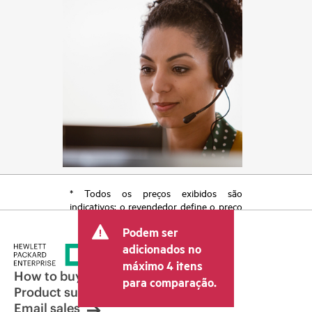
* Todos os preços exibidos são
indicativos; o revendedor define o preço
transacional final e pode incluir outras
Podem ser
taxas, como IVA/imposto sobre vendas e
envio. O preço transacional definido
adicionados no
pelo revendedor pode variar em relação
máximo 4 itens
a outros revendedores e ao preço
How to buy
para comparação.
indicativo exibido. O preço indicativo
Product support
poderá incluir ofertas promocionais por
Email sales
tempo limitado. A HPE se reserva o