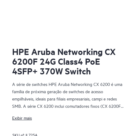
HPE Aruba Networking CX
6200F 24G Class4 PoE
4SFP+ 370W Switch
A série de switches HPE Aruba Networking CX 6200 é uma
família de próxima geração de switches de acesso
empilháveis, ideais para filiais empresariais, campi e redes
SMB. A série CX 6200 inclui comutadores fixos (CX 6200F)
e modulares (CX 6200M) com ligações ascendentes de alta
Exibir mais
velocidade incorporadas.
SKU nº
JL725A