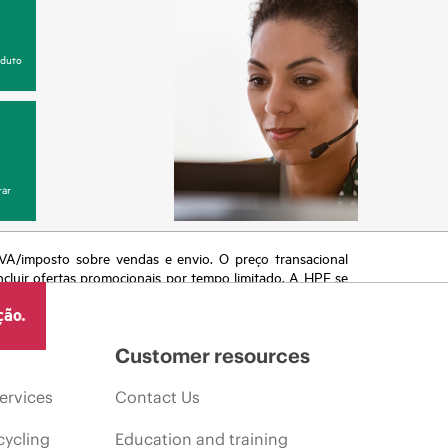
oduto
ar
 IVA/imposto sobre vendas e envio. O preço transacional
ncluir ofertas promocionais por tempo limitado. A HPE se
 de mercado, descontinuação de produtos, disponibilidade
ção.
Customer resources
ervices
Contact Us
cycling
Education and training