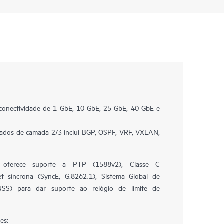
onectividade de 1 GbE, 10 GbE, 25 GbE, 40 GbE e
çados de camada 2/3 inclui BGP, OSPF, VRF, VXLAN,
oferece suporte a PTP (1588v2), Classe C
et síncrona (SyncE, G.8262.1), Sistema Global de
NSS) para dar suporte ao relógio de limite de
es: