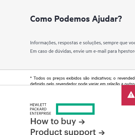
Como Podemos Ajudar?
Informações, respostas e soluções, sempre que voc
Em caso de dúvidas, envie um e-mail para
hpestor
* Todos os preços exibidos são indicativos; o revended
definido pelo revendedor pode variar em relação a outro
reserva o direito de fazer ajustes de preços a qualquer
de produtos restrita, promoção no fim da vida útil e erro
How to buy
Product support