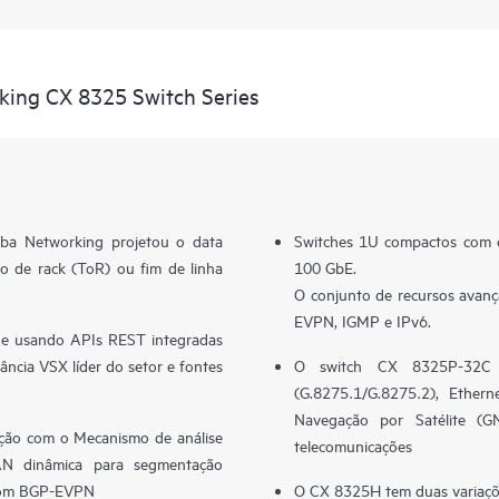
king CX 8325 Switch Series
a Networking projetou o data
Switches 1U compactos com c
o de rack (ToR) ou fim de linha
100 GbE.
O conjunto de recursos avan
EVPN, IGMP e IPv6.
e usando APIs REST integradas
ância VSX líder do setor e fontes
O switch CX 8325P-32C 
(G.8275.1/G.8275.2), Ethern
Navegação por Satélite (G
iação com o Mecanismo de análise
telecomunicações
 dinâmica para segmentação
 com BGP-EVPN
O CX 8325H tem duas variaçõ