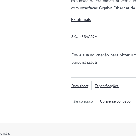
expansão da era móvel, nuvem e Io
com interfaces Gigabit Ethernet de
40 Gbps e 100 Gbps.
Exibir mais
SKU nº
S4A52A
Envie sua solicitação para obter u
personalizada
Data sheet
Especificações
Fale conosco
Converse conosco
ionais