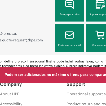
Bate-papo ao vivo
Suporte ao pr
ê precisar.
e.quote-request@hpe.com
Envie-nos um e-mail
Como compr
or define o preço transacional final e pode incluir outras taxas, como
s revendedores e ao preço indicativo exibido. O preço indicativo poderá i
 momento por motivos que incluem, sem limitação, mudança nas condições
Podem ser adicionados no máximo 4 itens para compara
s em anúncios.
Company
Support
About HPE
Operational support s
Accessibility
Product return and re