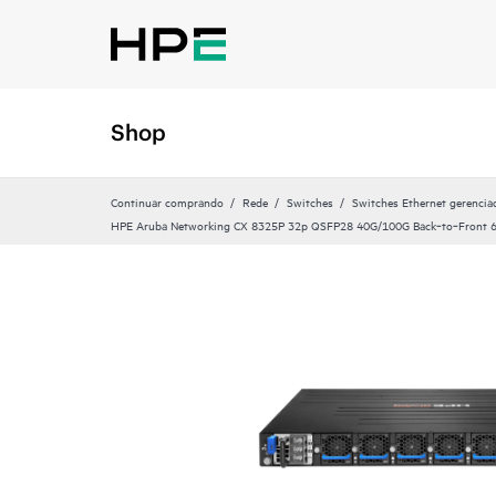
Shop
Continuar comprando
Rede
Switches
Switches Ethernet gerencia
HPE Aruba Networking CX 8325P 32p QSFP28 40G/100G Back‑to‑Front 6