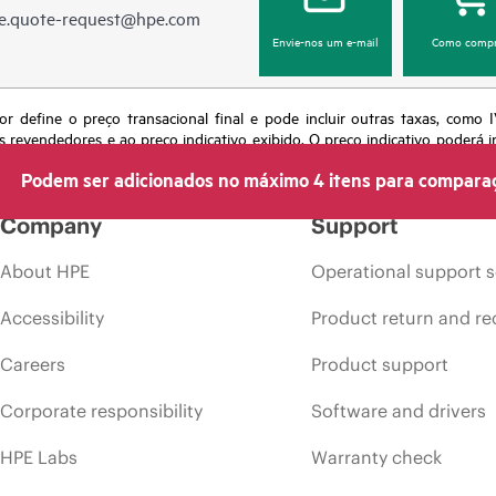
e.quote-request@hpe.com
Envie-nos um e-mail
Como compr
or define o preço transacional final e pode incluir outras taxas, como
s revendedores e ao preço indicativo exibido. O preço indicativo poderá i
 momento por motivos que incluem, sem limitação, mudança nas condições
Podem ser adicionados no máximo 4 itens para compara
s em anúncios.
Company
Support
About HPE
Operational support s
Accessibility
Product return and re
Careers
Product support
Corporate responsibility
Software and drivers
HPE Labs
Warranty check