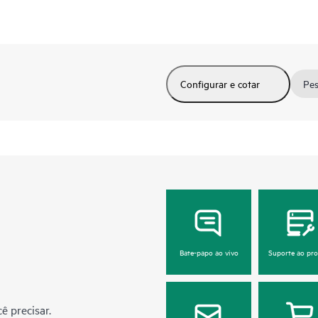
Configurar e cotar
Pes
Bate-papo ao vivo
Suporte ao pr
ê precisar.