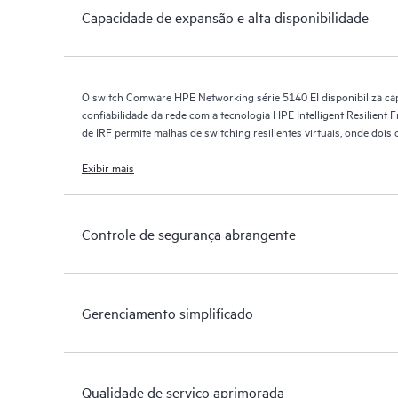
Capacidade de expansão e alta disponibilidade
O switch Comware HPE Networking série 5140 EI disponibiliza ca
confiabilidade da rede com a tecnologia HPE Intelligent Resilien
de IRF permite malhas de switching resilientes virtuais, onde do
um único switch L2 e um roteador L3.
Exibir mais
Controle de segurança abrangente
Gerenciamento simplificado
Qualidade de serviço aprimorada