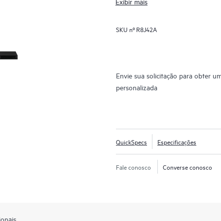
Exibir mais
SKU nº
R8J42A
Envie sua solicitação para obter u
personalizada
QuickSpecs
Especificações
Fale conosco
Converse conosco
ionais