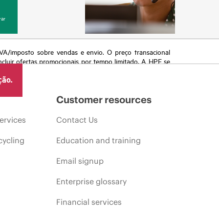
ar
 IVA/imposto sobre vendas e envio. O preço transacional
ncluir ofertas promocionais por tempo limitado. A HPE se
 de mercado, descontinuação de produtos, disponibilidade
ção.
Customer resources
ervices
Contact Us
cycling
Education and training
Email signup
Enterprise glossary
Financial services