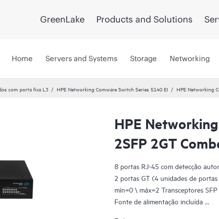
GreenLake
Products and Solutions
Ser
Home
Servers and Systems
Storage
Networking
dos com porta fixa L3
HPE Networking Comware Switch Series 5140 EI
HPE Networking C
HPE Networking
2SFP 2GT Combo
8 portas RJ-45 com detecção auto
2 portas GT (4 unidades de portas
mín=0 \ máx=2 Transceptores SF
Fonte de alimentação incluída
1U - Altura