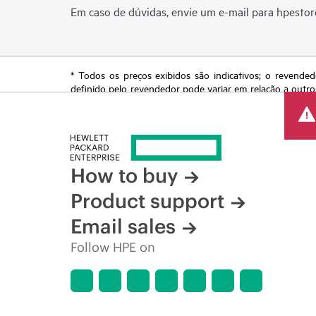
Em caso de dúvidas, envie um e-mail para
hpestor
* Todos os preços exibidos são indicativos; o revended
definido pelo revendedor pode variar em relação a outro
reserva o direito de fazer ajustes de preços a qualquer
de produtos restrita, promoção no fim da vida útil e erro
How to buy
Product support
Email sales
Follow HPE on