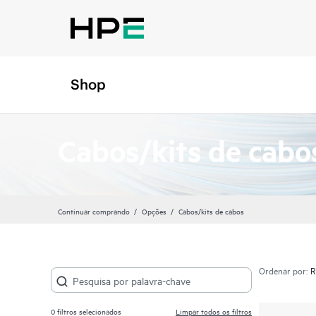
Shop
Cabos/kits de cabo
Continuar comprando
Opções
Cabos/kits de cabos
Ordenar por:
0
filtros selecionados
Limpar todos os filtros