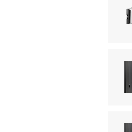
Kits de ativação de
armazenamento
(1)
Cabos de canal de fibra
(1)
Cabos para SAS
(1)
Opções de cabo
(1)
Cabos de empilhamento
(1)
Kits de cabos seriais
(1)
Kits de ativação de servidor
(1)