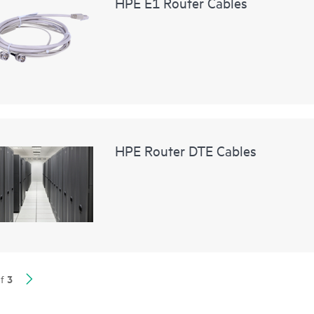
HPE E1 Router Cables
HPE Router DTE Cables
3
f