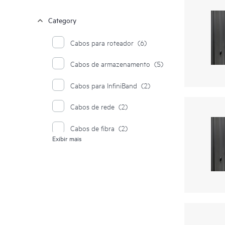
Category
Cabos para roteador
(6)
Cabos de armazenamento
(5)
Cabos para InfiniBand
(2)
Cabos de rede
(2)
Cabos de fibra
(2)
Exibir mais
Cabos/kits de cabos de servidor
(2)
Cabos de cobre de conexão direta
e ópticos ativos
(1)
Kits de cabos/cabos CAT SGI
(1)