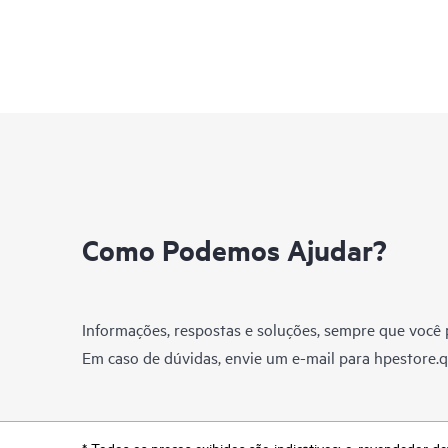
Como Podemos Ajudar?
Informações, respostas e soluções, sempre que você p
Em caso de dúvidas, envie um e-mail para
hpestore.
* Todos os preços exibidos são indicativos; o revendedor de