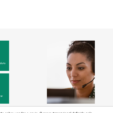
oduto
ar
sto sobre vendas e envio. O preço transacional definido pelo