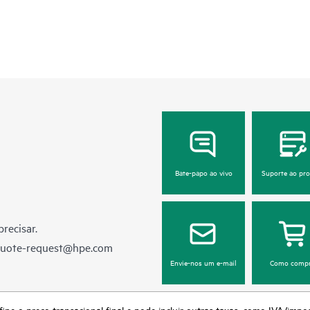
Bate-papo ao vivo
Suporte ao pr
recisar.
quote-request@hpe.com
Envie-nos um e-mail
Como compr
fine o preço transacional final e pode incluir outras taxas, como IVA/impo