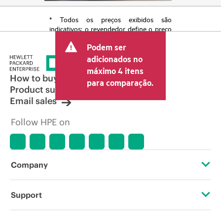
* Todos os preços exibidos são
indicativos; o revendedor define o preço
transacional final e pode incluir outras
Podem ser
taxas, como IVA/imposto sobre vendas e
envio. O preço transacional definido
adicionados no
pelo revendedor pode variar em relação
máximo 4 itens
a outros revendedores e ao preço
How to buy
para comparação.
indicativo exibido. O preço indicativo
Product support
poderá incluir ofertas promocionais por
Email sales
tempo limitado. A HPE se reserva o
direito de fazer ajustes de preços a
Follow HPE on
qualquer momento por motivos que
incluem, sem limitação, mudança nas
condições de mercado, descontinuação
de produtos, disponibilidade de
produtos restrita, promoção no fim da
Company
vida útil e erros em anúncios.
About HPE
Support
Accessibility
Operational support services