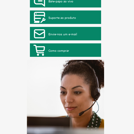
Bate-papo ao vivo
Suporte ao produto
Envie-nos um e-mail
Como comprar