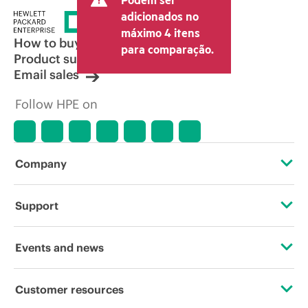
envio. O preço transacional definido
adicionados no
pelo revendedor pode variar em relação
máximo 4 itens
a outros revendedores e ao preço
How to buy
para comparação.
indicativo exibido. O preço indicativo
Product support
poderá incluir ofertas promocionais por
Email sales
tempo limitado. A HPE se reserva o
direito de fazer ajustes de preços a
Follow HPE on
qualquer momento por motivos que
incluem, sem limitação, mudança nas
condições de mercado, descontinuação
de produtos, disponibilidade de
produtos restrita, promoção no fim da
Company
vida útil e erros em anúncios.
About HPE
Support
Accessibility
Operational support services
Events and news
Careers
Product return and recycling
Events
Customer resources
Corporate responsibility
Product support