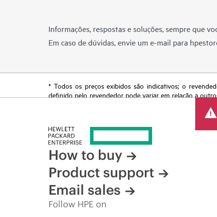
Informações, respostas e soluções, sempre que voc
Em caso de dúvidas, envie um e-mail para
hpestor
* Todos os preços exibidos são indicativos; o revended
definido pelo revendedor pode variar em relação a outro
reserva o direito de fazer ajustes de preços a qualquer
de produtos restrita, promoção no fim da vida útil e erro
How to buy
Product support
Email sales
Follow HPE on