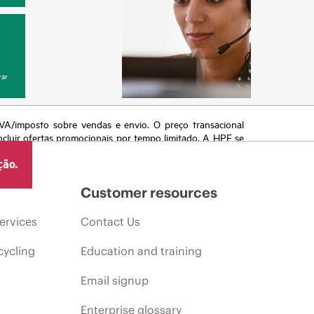
ar
 IVA/imposto sobre vendas e envio. O preço transacional
ncluir ofertas promocionais por tempo limitado. A HPE se
 de mercado, descontinuação de produtos, disponibilidade
ção.
Customer resources
ervices
Contact Us
cycling
Education and training
Email signup
Enterprise glossary