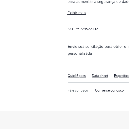
para aumentar a segurança de dad
Exibir mais
SKU nº
P28622-H21
Envie sua solicitação para obter u
personalizada
QuickSpecs
Data sheet
Especific
Fale conosco
Converse conosco