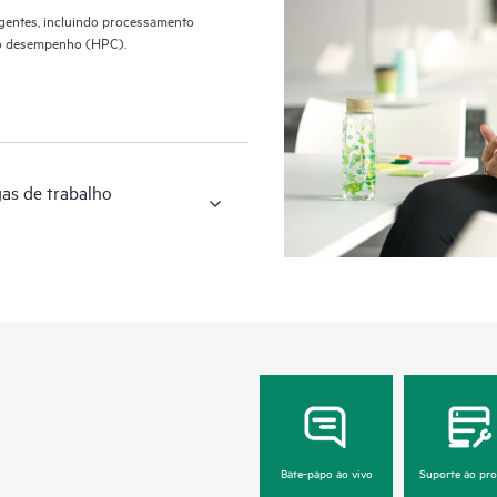
igentes, incluindo processamento
lto desempenho (HPC).
gas de trabalho
Bate-papo ao vivo
Suporte ao pr