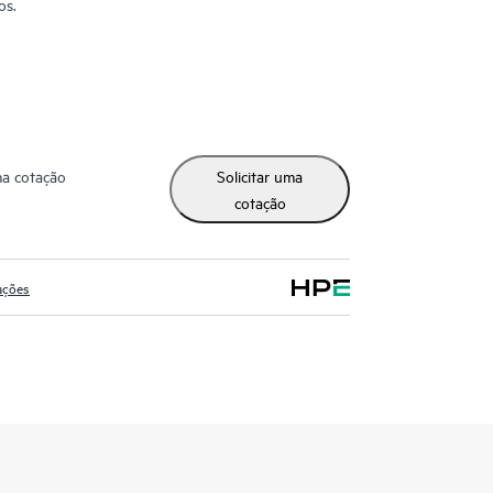
os.
ma cotação
Solicitar uma
cotação
ações