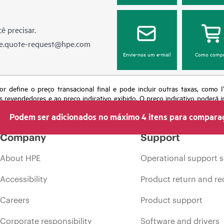
ê precisar.
e.quote-request@hpe.com
Envie-nos um e-mail
Como compr
or define o preço transacional final e pode incluir outras taxas, como
s revendedores e ao preço indicativo exibido. O preço indicativo poderá i
 momento por motivos que incluem, sem limitação, mudança nas condições
Podem ser adicionados no máximo 4 itens para compara
s em anúncios.
Company
Support
About HPE
Operational support s
Accessibility
Product return and re
Careers
Product support
Corporate responsibility
Software and drivers