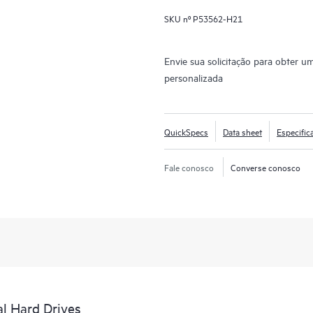
SKU nº
P53562-H21
Envie sua solicitação para obter u
personalizada
QuickSpecs
Data sheet
Especific
Fale conosco
Converse conosco
al Hard Drives