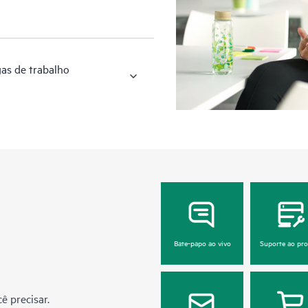
gas de trabalho
Bate-papo ao vivo
Suporte ao pr
ê precisar.