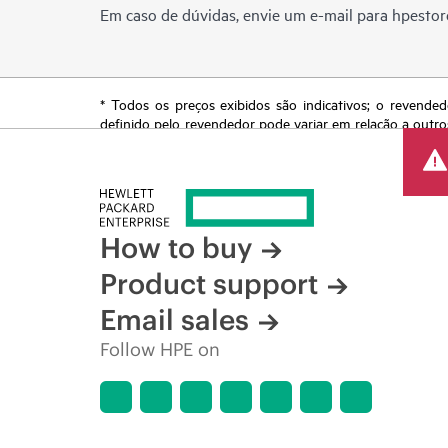
Em caso de dúvidas, envie um e-mail para
hpestor
* Todos os preços exibidos são indicativos; o revended
definido pelo revendedor pode variar em relação a outro
reserva o direito de fazer ajustes de preços a qualquer
de produtos restrita, promoção no fim da vida útil e erro
How to buy
Product support
Email sales
Follow HPE on