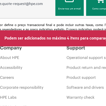
e.quote-request@hpe.com
Envie-nos um e-mail
Como compr
or define o preço transacional final e pode incluir outras taxas, como
s revendedores e ao preço indicativo exibido. O preço indicativo poderá i
 momento por motivos que incluem, sem limitação, mudança nas condições
Podem ser adicionados no máximo 4 itens para compara
s em anúncios.
Company
Support
About HPE
Operational support s
Accessibility
Product return and re
Careers
Product support
Corporate responsibility
Software and drivers
HPE Labs
Warranty check