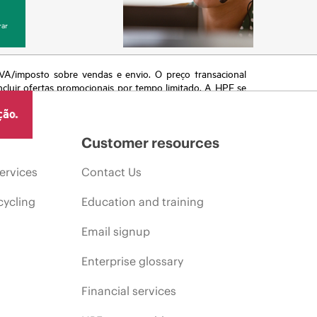
ar
 IVA/imposto sobre vendas e envio. O preço transacional
ncluir ofertas promocionais por tempo limitado. A HPE se
 de mercado, descontinuação de produtos, disponibilidade
ção.
Customer resources
ervices
Contact Us
cycling
Education and training
Email signup
Enterprise glossary
Financial services