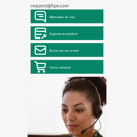
request@hpe.com
Bate-papo ao vivo
Suporte ao produto
Envie-nos um e-mail
Como comprar