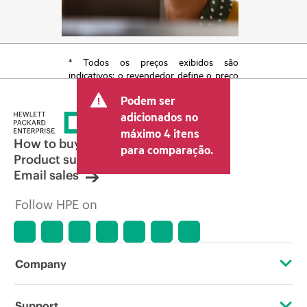
* Todos os preços exibidos são
indicativos; o revendedor define o preço
transacional final e pode incluir outras
Podem ser
taxas, como IVA/imposto sobre vendas e
envio. O preço transacional definido
adicionados no
pelo revendedor pode variar em relação
máximo 4 itens
a outros revendedores e ao preço
How to buy
para comparação.
indicativo exibido. O preço indicativo
Product support
poderá incluir ofertas promocionais por
Email sales
tempo limitado. A HPE se reserva o
direito de fazer ajustes de preços a
Follow HPE on
qualquer momento por motivos que
incluem, sem limitação, mudança nas
condições de mercado, descontinuação
de produtos, disponibilidade de
produtos restrita, promoção no fim da
Company
vida útil e erros em anúncios.
About HPE
Support