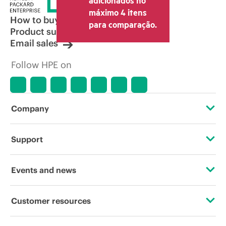
adicionados no
pelo revendedor pode variar em relação
máximo 4 itens
a outros revendedores e ao preço
How to buy
para comparação.
indicativo exibido. O preço indicativo
Product support
poderá incluir ofertas promocionais por
Email sales
tempo limitado. A HPE se reserva o
direito de fazer ajustes de preços a
Follow HPE on
qualquer momento por motivos que
incluem, sem limitação, mudança nas
condições de mercado, descontinuação
de produtos, disponibilidade de
produtos restrita, promoção no fim da
Company
vida útil e erros em anúncios.
About HPE
Support
Accessibility
Operational support services
Events and news
Careers
Product return and recycling
Events
Customer resources
Corporate responsibility
Product support
HPE Discover