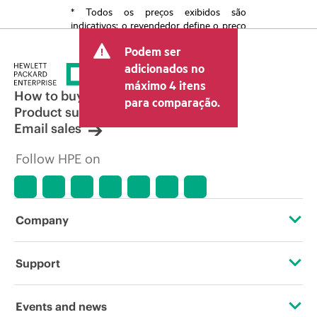
* Todos os preços exibidos são
indicativos; o revendedor define o preço
transacional final e pode incluir outras
Podem ser
taxas, como IVA/imposto sobre vendas e
envio. O preço transacional definido
adicionados no
pelo revendedor pode variar em relação
máximo 4 itens
a outros revendedores e ao preço
How to buy
para comparação.
indicativo exibido. O preço indicativo
Product support
poderá incluir ofertas promocionais por
Email sales
tempo limitado. A HPE se reserva o
direito de fazer ajustes de preços a
Follow HPE on
qualquer momento por motivos que
incluem, sem limitação, mudança nas
condições de mercado, descontinuação
de produtos, disponibilidade de
produtos restrita, promoção no fim da
Company
vida útil e erros em anúncios.
About HPE
Support
Accessibility
Operational support services
Events and news