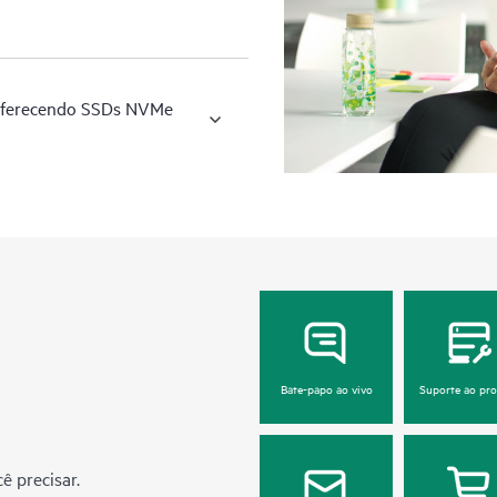
 oferecendo SSDs NVMe
Bate-papo ao vivo
Suporte ao pr
ê precisar.