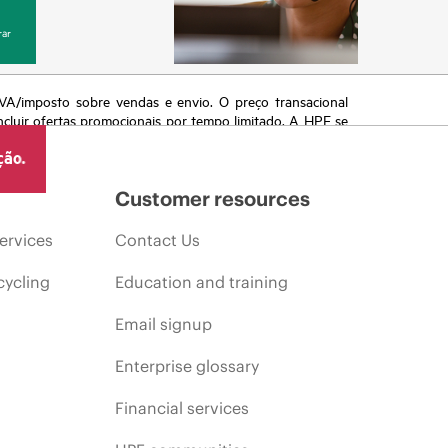
ar
 IVA/imposto sobre vendas e envio. O preço transacional
ncluir ofertas promocionais por tempo limitado. A HPE se
 de mercado, descontinuação de produtos, disponibilidade
ção.
Customer resources
ervices
Contact Us
cycling
Education and training
Email signup
Enterprise glossary
Financial services