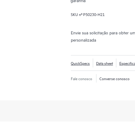
garantia
SKU nº
P50230-H21
Envie sua solicitação para obter u
personalizada
QuickSpecs
Data sheet
Especific
Fale conosco
Converse conosco