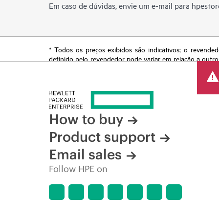
Em caso de dúvidas, envie um e-mail para
hpestor
* Todos os preços exibidos são indicativos; o revended
definido pelo revendedor pode variar em relação a outro
reserva o direito de fazer ajustes de preços a qualquer
de produtos restrita, promoção no fim da vida útil e erro
How to buy
Product support
Email sales
Follow HPE on