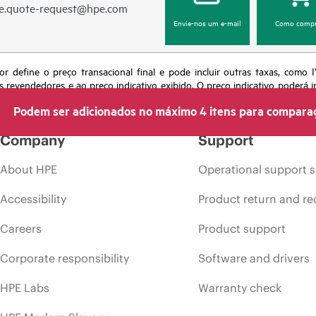
e.quote-request@hpe.com
Envie-nos um e-mail
Como compr
or define o preço transacional final e pode incluir outras taxas, como
s revendedores e ao preço indicativo exibido. O preço indicativo poderá i
 momento por motivos que incluem, sem limitação, mudança nas condições
Podem ser adicionados no máximo 4 itens para compara
s em anúncios.
Company
Support
About HPE
Operational support s
Accessibility
Product return and re
Careers
Product support
Corporate responsibility
Software and drivers
HPE Labs
Warranty check