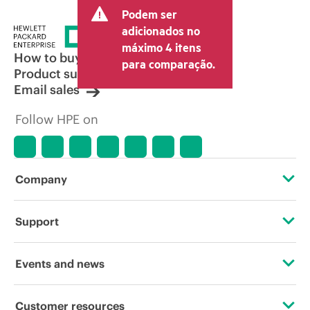
transacional final e pode incluir outras
Podem ser
taxas, como IVA/imposto sobre vendas e
envio. O preço transacional definido
adicionados no
pelo revendedor pode variar em relação
máximo 4 itens
a outros revendedores e ao preço
How to buy
para comparação.
indicativo exibido. O preço indicativo
Product support
poderá incluir ofertas promocionais por
Email sales
tempo limitado. A HPE se reserva o
direito de fazer ajustes de preços a
Follow HPE on
qualquer momento por motivos que
incluem, sem limitação, mudança nas
condições de mercado, descontinuação
de produtos, disponibilidade de
produtos restrita, promoção no fim da
Company
vida útil e erros em anúncios.
About HPE
Support
Accessibility
Operational support services
Events and news
Careers
Product return and recycling
Events
Customer resources