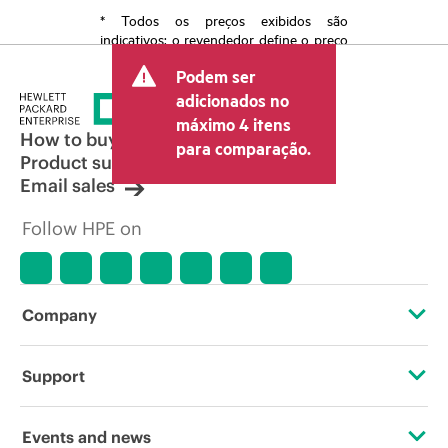
* Todos os preços exibidos são
indicativos; o revendedor define o preço
transacional final e pode incluir outras
Podem ser
taxas, como IVA/imposto sobre vendas e
envio. O preço transacional definido
adicionados no
pelo revendedor pode variar em relação
máximo 4 itens
a outros revendedores e ao preço
How to buy
para comparação.
indicativo exibido. O preço indicativo
Product support
poderá incluir ofertas promocionais por
Email sales
tempo limitado. A HPE se reserva o
direito de fazer ajustes de preços a
Follow HPE on
qualquer momento por motivos que
incluem, sem limitação, mudança nas
condições de mercado, descontinuação
de produtos, disponibilidade de
produtos restrita, promoção no fim da
Company
vida útil e erros em anúncios.
About HPE
Support
Accessibility
Operational support services
Events and news