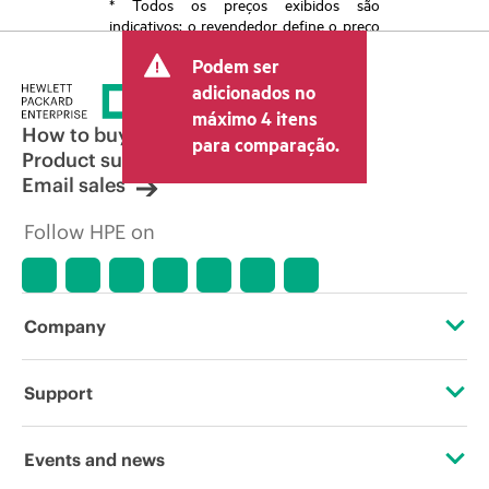
* Todos os preços exibidos são
indicativos; o revendedor define o preço
transacional final e pode incluir outras
Podem ser
taxas, como IVA/imposto sobre vendas e
envio. O preço transacional definido
adicionados no
pelo revendedor pode variar em relação
máximo 4 itens
a outros revendedores e ao preço
How to buy
para comparação.
indicativo exibido. O preço indicativo
Product support
poderá incluir ofertas promocionais por
Email sales
tempo limitado. A HPE se reserva o
direito de fazer ajustes de preços a
Follow HPE on
qualquer momento por motivos que
incluem, sem limitação, mudança nas
condições de mercado, descontinuação
de produtos, disponibilidade de
produtos restrita, promoção no fim da
Company
vida útil e erros em anúncios.
About HPE
Support
Accessibility
Operational support services
Events and news
Careers