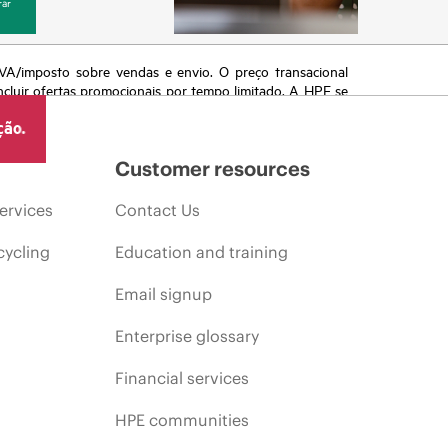
ar
 IVA/imposto sobre vendas e envio. O preço transacional
ncluir ofertas promocionais por tempo limitado. A HPE se
 de mercado, descontinuação de produtos, disponibilidade
ção.
Customer resources
ervices
Contact Us
cycling
Education and training
Email signup
Enterprise glossary
Financial services
HPE communities