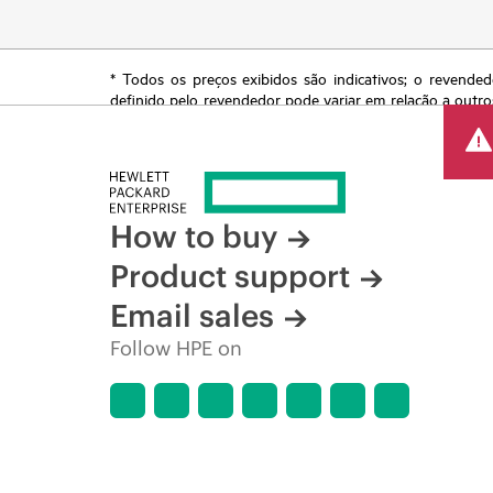
* Todos os preços exibidos são indicativos; o revended
definido pelo revendedor pode variar em relação a outro
reserva o direito de fazer ajustes de preços a qualquer
de produtos restrita, promoção no fim da vida útil e erro
How to buy
Product support
Email sales
Follow HPE on