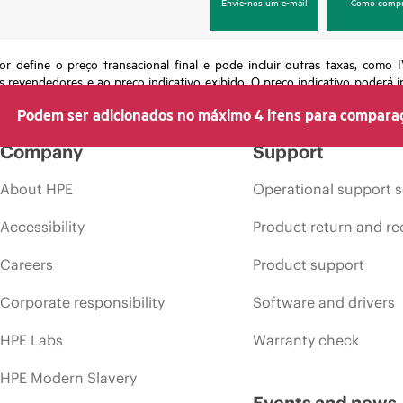
Envie-nos um e-mail
Como compr
or define o preço transacional final e pode incluir outras taxas, como
s revendedores e ao preço indicativo exibido. O preço indicativo poderá i
 momento por motivos que incluem, sem limitação, mudança nas condições
Podem ser adicionados no máximo 4 itens para compara
s em anúncios.
Company
Support
About HPE
Operational support s
Accessibility
Product return and re
Careers
Product support
Corporate responsibility
Software and drivers
HPE Labs
Warranty check
HPE Modern Slavery
Events and news