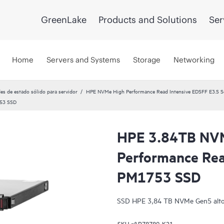
GreenLake
Products and Solutions
Ser
Home
Servers and Systems
Storage
Networking
es de estado sólido para servidor
HPE NVMe High Performance Read Intensive EDSFF E3.S So
753 SSD
HPE 3.84TB NV
Performance Rea
PM1753 SSD
SSD HPE 3,84 TB NVMe Gen5 alto 
SKU nº
P78789-K21