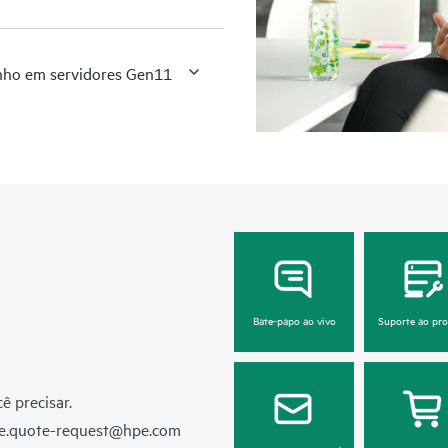
enho em servidores Gen11
Bate-papo ao vivo
Suporte ao pr
ê precisar.
e.quote-request@hpe.com