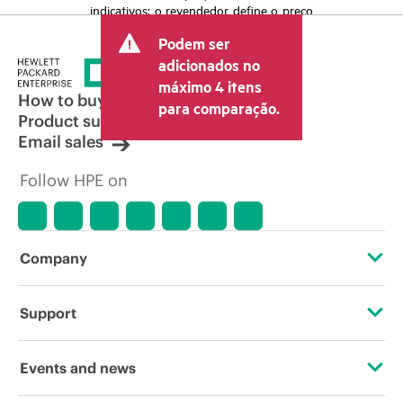
indicativos; o revendedor define o preço
transacional final e pode incluir outras
Podem ser
taxas, como IVA/imposto sobre vendas e
envio. O preço transacional definido
adicionados no
pelo revendedor pode variar em relação
máximo 4 itens
a outros revendedores e ao preço
How to buy
para comparação.
indicativo exibido. O preço indicativo
Product support
poderá incluir ofertas promocionais por
Email sales
tempo limitado. A HPE se reserva o
direito de fazer ajustes de preços a
Follow HPE on
qualquer momento por motivos que
incluem, sem limitação, mudança nas
condições de mercado, descontinuação
de produtos, disponibilidade de
produtos restrita, promoção no fim da
Company
vida útil e erros em anúncios.
About HPE
Support
Accessibility
Operational support services
Events and news
Careers
Product return and recycling