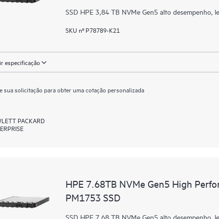
SSD HPE 3,84 TB NVMe Gen5 alto desempenho, lei
SKU nº P78789-K21
ir especificação
e sua solicitação para obter uma cotação personalizada
LETT PACKARD
ERPRISE
HPE 7.68TB NVMe Gen5 High Perfor
PM1753 SSD
SSD HPE 7,68 TB NVMe Gen5 alto desempenho, lei