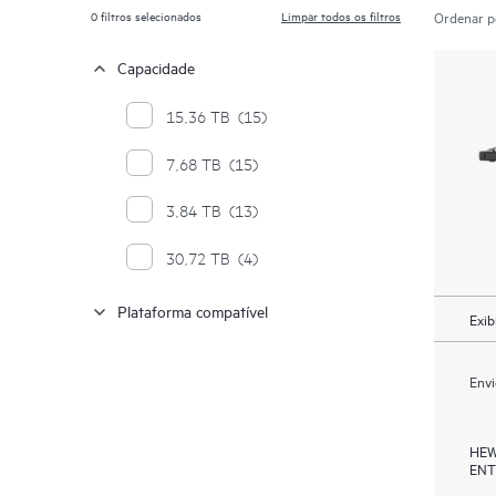
0
filtros selecionados
Limpar todos os filtros
Ordenar p
Capacidade
15,36 TB
(15)
7,68 TB
(15)
3,84 TB
(13)
30,72 TB
(4)
Plataforma compatível
Exib
Envi
HEW
ENT