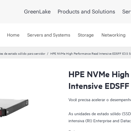
GreenLake
Products and Solutions
Ser
Home
Servers and Systems
Storage
Networking
es de estado sólido para servidor
HPE NVMe High Performance Read Intensive EDSFF E3.S So
HPE NVMe High 
Intensive EDSFF 
Você precisa acelerar o desempenho
As unidades de estado sólido (SS
intensiva (RI) Enterprise and Dat
ideais para aplicativos que exigem