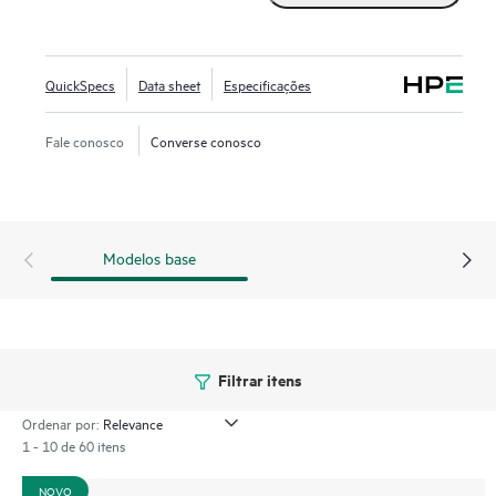
desempenho, a taxas mais rápidas que SSDs SAS ou SATA.
Elas foram projetadas para aproveitar a alta largura de
banda do PCIe Gen4 em servidores selecionados para
QuickSpecs
Data sheet
Especificações
cargas de trabalho com predominância de leitura, como
cache de leitura, servidores web e inicialização/troca.
Fale conosco
Converse conosco
Modelos base
Filtrar itens
Ordenar por:
1 - 10 de 60 itens
NOVO