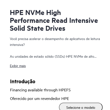
HPE NVMe High
Performance Read Intensive
Solid State Drives
Você precisa acelerar o desempenho de aplicativos de leitura
intensiva?
As unidades de estado sólido (SSDs) HPE NVMe de alto
desempenho e leitura intensiva (RI) são ideais para
Exibir mais
aplicativos que exigem uma combinação poderosa de IOPS
de leitura alta, baixa latência e alta resistência por um preço
competitivo. As SSDs NVMe se comunicam diretamente com
Introdução
os aplicativos através do barramento PCIe para aumentar a
Financing available through HPEFS
largura de banda de I/O e reduzir a latência.
Oferecido por um revendedor HPE
As SSDs HPE NVMe de alto desempenho e RI oferecem
Selecione o modelo
transferências de dados do armazenamento com alto