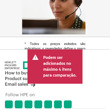
* Todos os preços exibidos são
indicativos; o revendedor define o preço
transacional final e pode incluir outras
Podem ser
taxas, como IVA/imposto sobre vendas e
envio. O preço transacional definido
adicionados no
pelo revendedor pode variar em relação
máximo 4 itens
a outros revendedores e ao preço
How to buy
para comparação.
indicativo exibido. O preço indicativo
Product support
poderá incluir ofertas promocionais por
Email sales
tempo limitado. A HPE se reserva o
direito de fazer ajustes de preços a
Follow HPE on
qualquer momento por motivos que
incluem, sem limitação, mudança nas
condições de mercado, descontinuação
de produtos, disponibilidade de