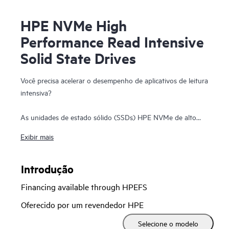
HPE NVMe High
Performance Read Intensive
Solid State Drives
Você precisa acelerar o desempenho de aplicativos de leitura
intensiva?
As unidades de estado sólido (SSDs) HPE NVMe de alto
desempenho e leitura intensiva (RI) são ideais para
Exibir mais
aplicativos que exigem uma combinação poderosa de IOPS
de leitura alta, baixa latência e alta resistência por um preço
competitivo. As SSDs NVMe se comunicam diretamente com
Introdução
os aplicativos através do barramento PCIe para aumentar a
Financing available through HPEFS
largura de banda de I/O e reduzir a latência.
Oferecido por um revendedor HPE
As SSDs HPE NVMe de alto desempenho e RI oferecem
Selecione o modelo
transferências de dados do armazenamento com alto