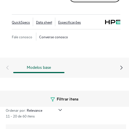
desempenho, a taxas mais rápidas que SSDs SAS ou SATA.
Elas foram projetadas para aproveitar a alta largura de
banda do PCIe Gen4 em servidores selecionados para
QuickSpecs
Data sheet
Especificações
cargas de trabalho com predominância de leitura, como
cache de leitura, servidores web e inicialização/troca.
Fale conosco
Converse conosco
Modelos base
Filtrar itens
Ordenar por:
11 - 20 de 60 itens