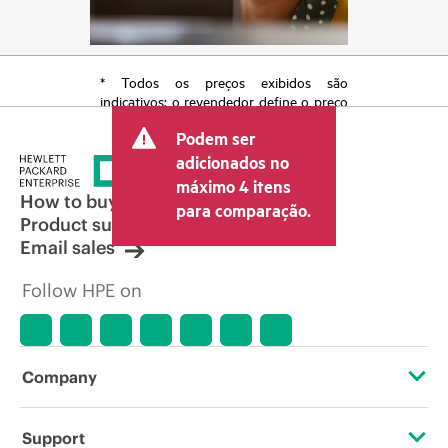
* Todos os preços exibidos são
indicativos; o revendedor define o preço
transacional final e pode incluir outras
Podem ser
taxas, como IVA/imposto sobre vendas e
envio. O preço transacional definido
adicionados no
pelo revendedor pode variar em relação
máximo 4 itens
a outros revendedores e ao preço
How to buy
para comparação.
indicativo exibido. O preço indicativo
Product support
poderá incluir ofertas promocionais por
Email sales
tempo limitado. A HPE se reserva o
direito de fazer ajustes de preços a
Follow HPE on
qualquer momento por motivos que
incluem, sem limitação, mudança nas
condições de mercado, descontinuação
de produtos, disponibilidade de
produtos restrita, promoção no fim da
Company
vida útil e erros em anúncios.
About HPE
Support