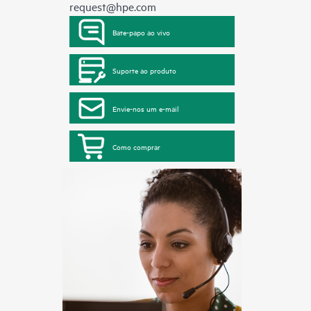
request@hpe.com
Bate-papo ao vivo
Suporte ao produto
Envie-nos um e-mail
Como comprar