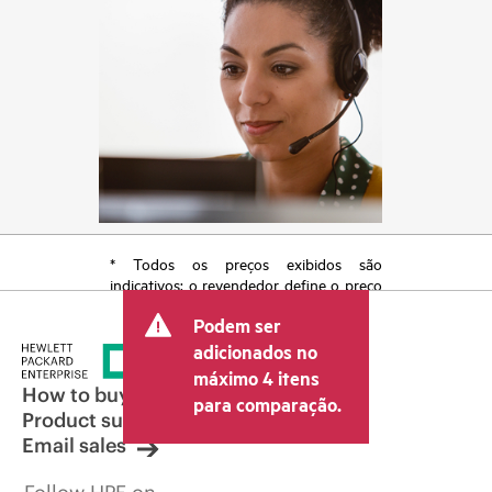
* Todos os preços exibidos são
indicativos; o revendedor define o preço
transacional final e pode incluir outras
Podem ser
taxas, como IVA/imposto sobre vendas e
envio. O preço transacional definido
adicionados no
pelo revendedor pode variar em relação
máximo 4 itens
a outros revendedores e ao preço
How to buy
para comparação.
indicativo exibido. O preço indicativo
Product support
poderá incluir ofertas promocionais por
Email sales
tempo limitado. A HPE se reserva o
direito de fazer ajustes de preços a