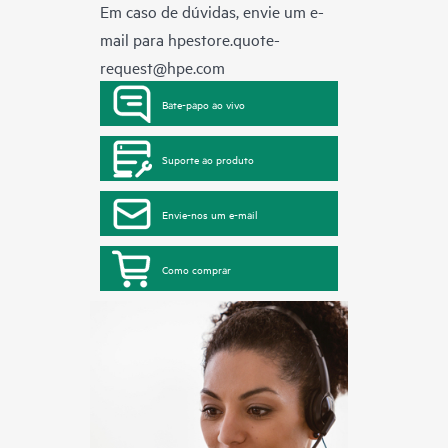
Em caso de dúvidas, envie um e-
mail para
hpestore.quote-
request@hpe.com
Bate-papo ao vivo
Suporte ao produto
Envie-nos um e-mail
Como comprar