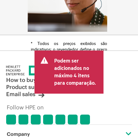
* Todos os preços exibidos são
indicativos; o revendedor define o preço
transacional final e pode incluir outras
Podem ser
taxas, como IVA/imposto sobre vendas e
envio. O preço transacional definido
adicionados no
pelo revendedor pode variar em relação
máximo 4 itens
a outros revendedores e ao preço
How to buy
para comparação.
indicativo exibido. O preço indicativo
Product support
poderá incluir ofertas promocionais por
Email sales
tempo limitado. A HPE se reserva o
direito de fazer ajustes de preços a
Follow HPE on
qualquer momento por motivos que
incluem, sem limitação, mudança nas
condições de mercado, descontinuação
de produtos, disponibilidade de
produtos restrita, promoção no fim da
Company
vida útil e erros em anúncios.