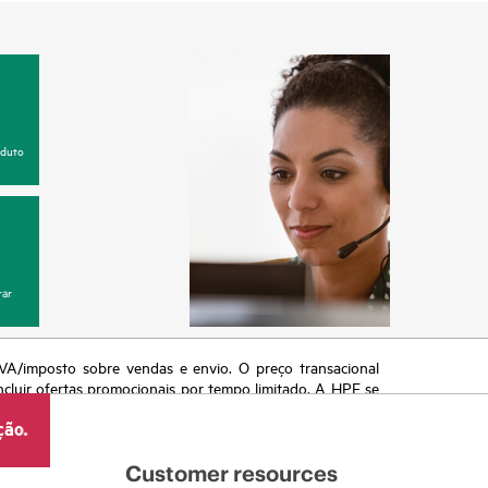
oduto
ar
 IVA/imposto sobre vendas e envio. O preço transacional
ncluir ofertas promocionais por tempo limitado. A HPE se
 de mercado, descontinuação de produtos, disponibilidade
ção.
Customer resources