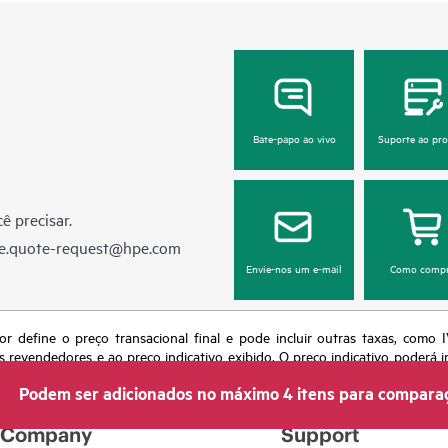
Bate-papo ao vivo
Suporte ao pr
ê precisar.
e.quote-request@hpe.com
Envie-nos um e-mail
Como compr
or define o preço transacional final e pode incluir outras taxas, como
s revendedores e ao preço indicativo exibido. O preço indicativo poderá i
 momento por motivos que incluem, sem limitação, mudança nas condições
Podem ser adicionados no máximo 4 itens para compara
s em anúncios.
Company
Support