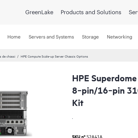
GreenLake
Products and Solutions
Ser
Home
Servers and Systems
Storage
Networking
 de chassi
HPE Compute Scale-up Server Chassis Options
HPE Superdome 
8‑pin/16‑pin 31
Kit
.
SKU nº
S2A41A