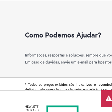
Como Podemos Ajudar?
Informações, respostas e soluções, sempre que voc
Em caso de dúvidas, envie um e-mail para
hpestor
* Todos os preços exibidos são indicativos; o revended
definido pelo revendedor pode variar em relação a outro
reserva o direito de fazer ajustes de preços a qualquer
de produtos restrita, promoção no fim da vida útil e erro