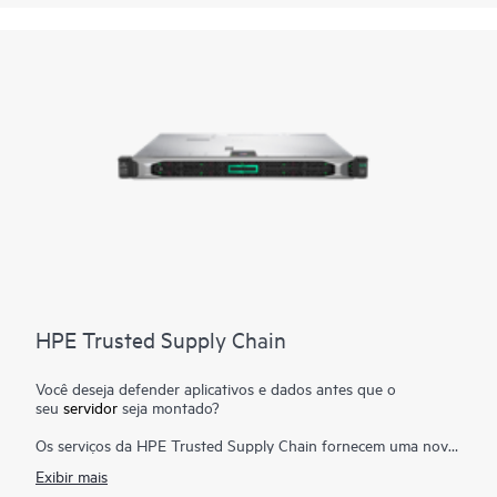
HPE Trusted Supply Chain
Você deseja defender aplicativos e dados antes que o
seu
servidor
seja montado?
Os serviços da HPE Trusted Supply Chain fornecem uma nova
primeira linha de defesa contra ataques cibernéticos graças aos
Exibir mais
servidores selecionados, desenvolvidos de acordo com os mais