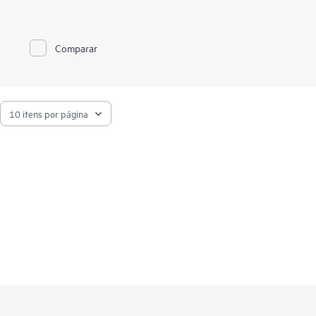
rígidos padrões de segurança em instalações seguras do
mundo todo. Os serviços de otimização de segurança de
servidor e cadeia de suprimentos da HPE reúnem segurança
corporativa, processos e pessoas para fornecer proteção para
Comparar
os seus aplicativos e dados mais sensíveis mesmo antes da
montagem do servidor.