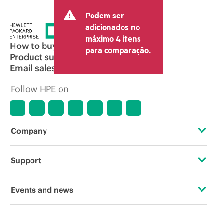
Podem ser
adicionados no
máximo 4 itens
How to buy
para comparação.
Product support
Email sales
Follow HPE on
Company
About HPE
Support
Accessibility
Operational support services
Events and news
Careers
Product return and recycling
Events