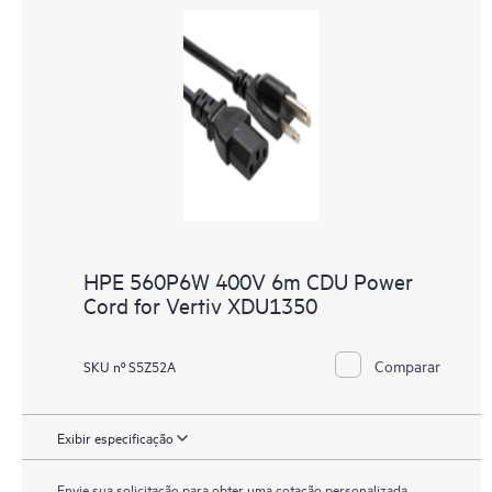
HPE 560P6W 400V 6m CDU Power
Cord for Vertiv XDU1350
Comparar
SKU nº S5Z52A
Exibir especificação
Envie sua solicitação para obter uma cotação personalizada