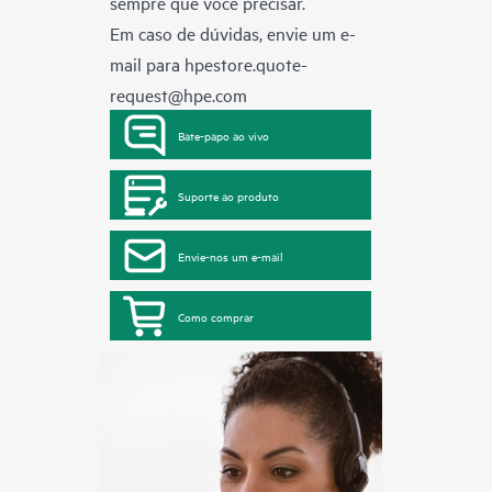
sempre que você precisar.
Em caso de dúvidas, envie um e-
mail para
hpestore.quote-
request@hpe.com
Bate-papo ao vivo
Suporte ao produto
Envie-nos um e-mail
Como comprar