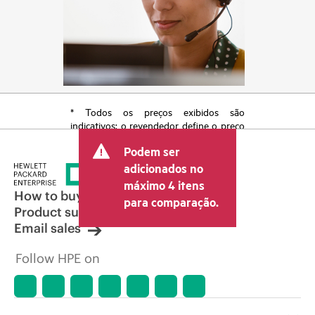
* Todos os preços exibidos são
indicativos; o revendedor define o preço
transacional final e pode incluir outras
Podem ser
taxas, como IVA/imposto sobre vendas e
envio. O preço transacional definido
adicionados no
pelo revendedor pode variar em relação
máximo 4 itens
a outros revendedores e ao preço
How to buy
para comparação.
indicativo exibido. O preço indicativo
Product support
poderá incluir ofertas promocionais por
Email sales
tempo limitado. A HPE se reserva o
direito de fazer ajustes de preços a
Follow HPE on
qualquer momento por motivos que
incluem, sem limitação, mudança nas
condições de mercado, descontinuação
de produtos, disponibilidade de
produtos restrita, promoção no fim da