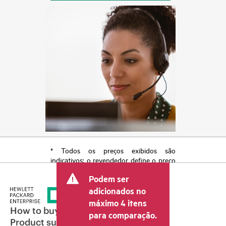
* Todos os preços exibidos são
indicativos; o revendedor define o preço
transacional final e pode incluir outras
Podem ser
taxas, como IVA/imposto sobre vendas e
envio. O preço transacional definido
adicionados no
pelo revendedor pode variar em relação
máximo 4 itens
a outros revendedores e ao preço
How to buy
para comparação.
indicativo exibido. O preço indicativo
Product support