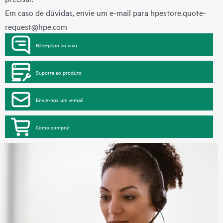
Em caso de dúvidas, envie um e-mail para
hpestore.quote-
request@hpe.com
Bate-papo ao vivo
Suporte ao produto
Envie-nos um e-mail
Como comprar