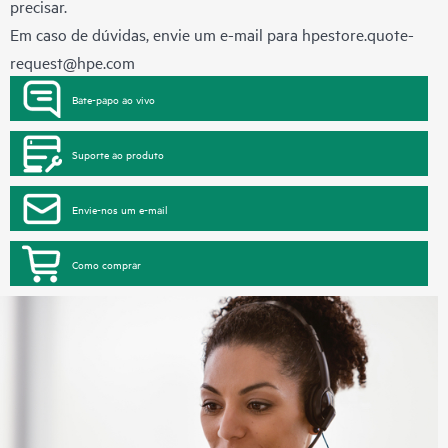
precisar.
Em caso de dúvidas, envie um e-mail para
hpestore.quote-
request@hpe.com
Bate-papo ao vivo
Suporte ao produto
Envie-nos um e-mail
Como comprar