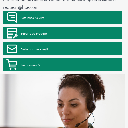
request@hpe.com
Bate-papo ao vivo
Suporte ao produto
Envie-nos um e-mail
Como comprar