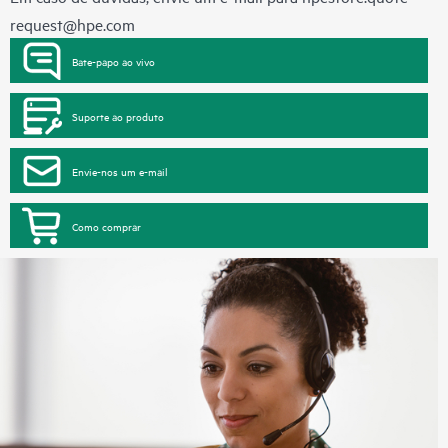
request@hpe.com
Bate-papo ao vivo
Suporte ao produto
Envie-nos um e-mail
Como comprar