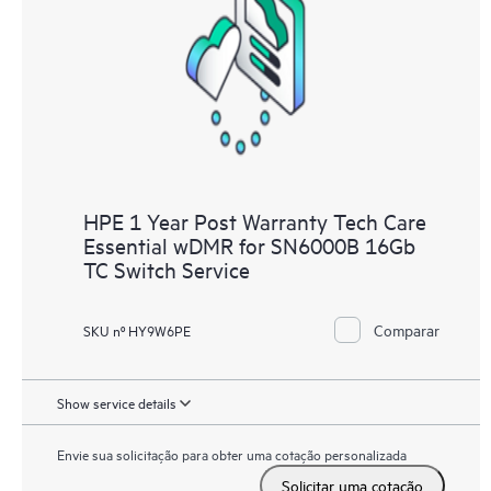
interagem entre si. Novas ferramentas de autoatendimento
permitem que os clientes desempenhem certas atividades sem
precisar abrir um incidente de suporte, e oferecem também um
portal de recursos e conteúdos selecionados. O serviço HPE
Tech Care oferece acesso a recursos HPE que ajudarão a
alcançar a excelência operacional e a otimização do
desempenho, da borda à nuvem.
HPE 1 Year Post Warranty Tech Care
Essential wDMR for SN6000B 16Gb
TC Switch Service
Comparar
SKU nº HY9W6PE
Show service details
Envie sua solicitação para obter uma cotação personalizada
Solicitar uma cotação