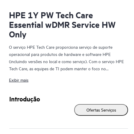
HPE 1Y PW Tech Care
Essential wDMR Service HW
Only
O serviço HPE Tech Care proporciona serviço de suporte
operacional para produtos de hardware e software HPE
(incluindo versões no local e como serviço). Com o serviço HPE
Tech Care, as equipes de TI podem manter o foco no
desenvolvimento dos negócios, buscando proativamente
Exibir mais
formas melhores de agir, em vez de apenas reagir a problemas.
O serviço HPE Tech Care permite acesso direto a especialistas
Introdução
específicos de produtos e fornece orientação técnica geral para
Ofertas Serviços
ajudar os clientes não apenas a reduzir riscos, mas também a
encontrar maneiras de agir com mais eficiência. Os clientes do
serviço HPE Tech Care podem acessar o suporte por meio de
vários canais, como telefone, chat em tempo real, registro