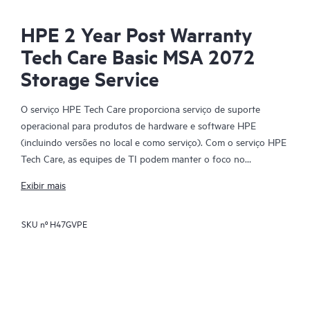
HPE 2 Year Post Warranty
Tech Care Basic MSA 2072
Storage Service
O serviço HPE Tech Care proporciona serviço de suporte
operacional para produtos de hardware e software HPE
(incluindo versões no local e como serviço). Com o serviço HPE
Tech Care, as equipes de TI podem manter o foco no
desenvolvimento dos negócios, buscando proativamente
Exibir mais
formas melhores de agir, em vez de apenas reagir a problemas.
SKU nº
H47GVPE
O serviço HPE Tech Care permite acesso direto a especialistas
específicos de produtos e fornece orientação técnica geral para
ajudar os clientes não apenas a reduzir riscos, mas também a
encontrar maneiras de agir com mais eficiência. Os clientes do
serviço HPE Tech Care podem acessar o suporte por meio de
vários canais, como telefone, chat em tempo real, registro