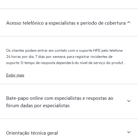
interagem entre si. Novas ferramentas de autoatendimento
permitem que os clientes desempenhem certas atividades sem
precisar abrir um incidente de suporte, e oferecem também um
Acesso telefônico a especialistas e período de cobertura
portal de recursos e conteúdos selecionados. O serviço HPE
Tech Care oferece acesso a recursos HPE que ajudarão a
alcançar a excelência operacional e a otimização do
desempenho, da borda à nuvem.
Os clientes podem entrar em contato com o suporte HPE pelo telefone
24 horas por dia, 7 dias por semana, para registrar incidentes de
suporte. O tempo de resposta dependerá do nível de serviço do produto
coberto.
Exibir mais
Bate-papo online com especialistas e respostas ao
fórum dadas por especialistas
Orientação técnica geral